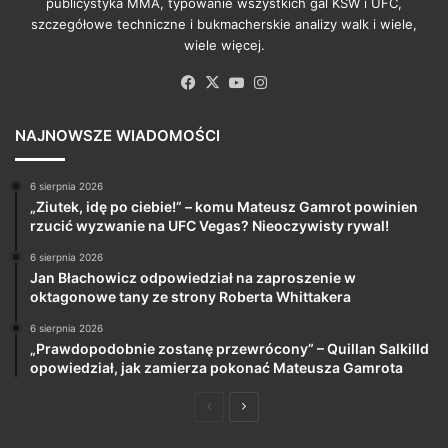
publicystyka MMA, typowanie wszystkich gal KSW i UFC,
szczegółowe techniczne i bukmacherskie analizy walk i wiele,
wiele więcej.
Facebook
X
YouTube
Instagram
NAJNOWSZE WIADOMOŚCI
6 sierpnia 2026
„Ziutek, idę po ciebie!” – komu Mateusz Gamrot powinien
rzucić wyzwanie na UFC Vegas? Nieoczywisty rywal!
6 sierpnia 2026
Jan Błachowicz odpowiedział na zaproszenie w
oktagonowe tany ze strony Roberta Whittakera
6 sierpnia 2026
„Prawdopodobnie zostanę przewrócony” – Quillan Salkilld
opowiedział, jak zamierza pokonać Mateusza Gamrota
Poprzednia
Następna
strona
strona