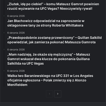
„Ziutek, idę po ciebie!” – komu Mateusz Gamrot powinien
rzucić wyzwanie na UFC Vegas? Nieoczywisty rywal!
6 sierpnia 2026
Jan Błachowicz odpowiedział na zaproszenie w
oktagonowe tany ze strony Roberta Whittakera
6 sierpnia 2026
„Prawdopodobnie zostanę przewrócony” – Quillan Salkilld
opowiedział, jak zamierza pokonać Mateusza Gamrota
6 sierpnia 2026
„Mam nadzieję, że okaże się mężczyzną” – Mateusz
Gamrot wskazał dwa klucze do pokonania Quillana
Salkillda na UFC Vegas
6 sierpnia 2026
Walka Iwo Baraniewskiego na UFC 331 w Los Angeles
oficjalnie ogłoszona – Polak zmierzy się z Alonzo
Menifieldem
Poprzednia
Następna
strona
strona