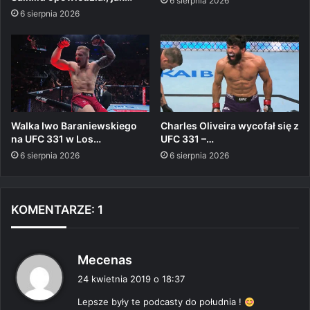
6 sierpnia 2026
6 sierpnia 2026
Walka Iwo Baraniewskiego
Charles Oliveira wycofał się z
na UFC 331 w Los…
UFC 331 –…
6 sierpnia 2026
6 sierpnia 2026
KOMENTARZE: 1
p
Mecenas
i
24 kwietnia 2019 o 18:37
s
Lepsze były te podcasty do południa !
z