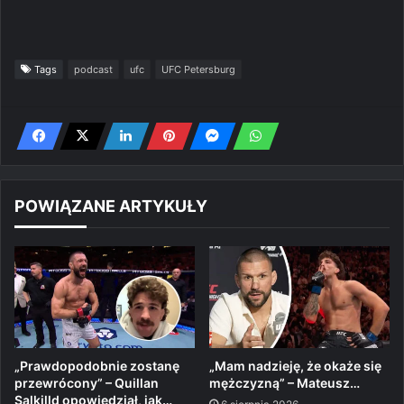
Tags
podcast
ufc
UFC Petersburg
POWIĄZANE ARTYKUŁY
„Prawdopodobnie zostanę
„Mam nadzieję, że okaże się
przewrócony” – Quillan
mężczyzną” – Mateusz…
Salkilld opowiedział, jak…