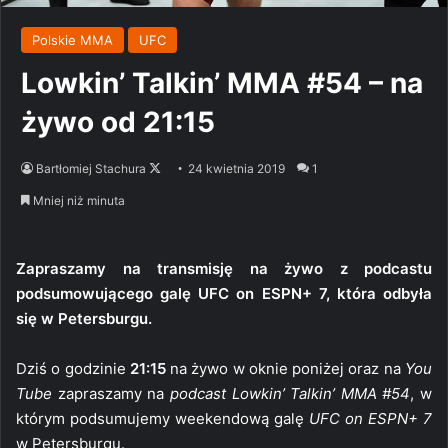
Polskie MMA
UFC
Lowkin’ Talkin’ MMA #54 – na
żywo od 21:15
Follow
Bartłomiej Stachura
24 kwietnia 2019
1
on
Mniej niż minuta
X
Zapraszamy na transmisję na żywo z podcastu
podsumowującego galę UFC on ESPN+ 7, która odbyła
się w Petersburgu.
Dziś o godzinie
21:15
na żywo w oknie poniżej oraz na
You
Tube
zapraszamy na
podcast Lowkin’ Talkin’ MMA #54
, w
którym podsumujemy weekendową galę
UFC on ESPN+ 7
w Petersburgu.