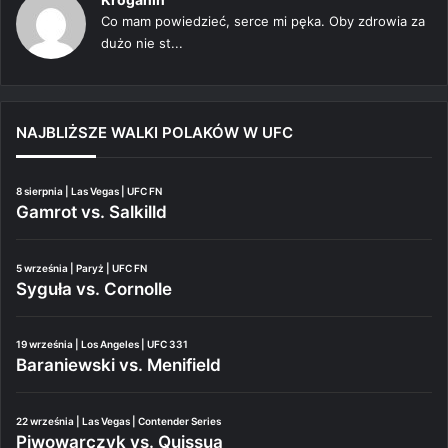
Co mam powiedzieć, serce mi pęka. Oby zdrowia za
dużo nie st...
NAJBLIŻSZE WALKI POLAKÓW W UFC
8 sierpnia | Las Vegas | UFC FN
Gamrot vs. Salkilld
5 września | Paryż | UFC FN
Syguła vs. Cornolle
19 września | Los Angeles | UFC 331
Baraniewski vs. Menifield
22 września | Las Vegas | Contender Series
Piwowarczyk vs. Quissua