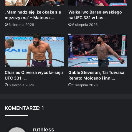
„Mam nadzieję, że okaże się
Walka Iwo Baraniewskiego
mężczyzną” – Mateusz…
na UFC 331 w Los…
6 sierpnia 2026
6 sierpnia 2026
Charles Oliveira wycofał się z
Gable Steveson, Tai Tuivasa,
UFC 331 –…
Renato Moicano i inni…
6 sierpnia 2026
5 sierpnia 2026
KOMENTARZE: 1
p
ruthless