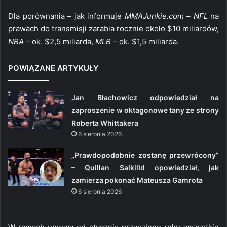
Dla porównania – jak informuje
MMAJunkie.com
–
NFL
na
prawach do transmisji zarabia rocznie około $10 miliardów,
NBA
– ok. $2,5 miliarda,
MLB
– ok. $1,5 miliarda.
POWIĄZANE ARTYKUŁY
Jan Błachowicz odpowiedział na
zaproszenie w oktagonowe tany ze strony
Roberta Whittakera
6 sierpnia 2026
„Prawdopodobnie zostanę przewrócony”
– Quillan Salkilld opowiedział, jak
zamierza pokonać Mateusza Gamrota
6 sierpnia 2026