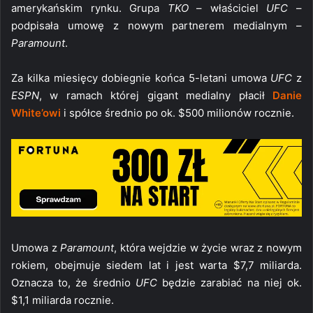
amerykańskim rynku. Grupa
TKO
– właściciel
UFC
–
podpisała umowę z nowym partnerem medialnym –
Paramount
.
Za kilka miesięcy dobiegnie końca 5-letani umowa
UFC
z
ESPN
, w ramach której gigant medialny płacił
Danie
White’owi
i spółce średnio po ok. $500 milionów rocznie.
Umowa z
Paramount
, która wejdzie w życie wraz z nowym
rokiem, obejmuje siedem lat i jest warta $7,7 miliarda.
Oznacza to, że średnio
UFC
będzie zarabiać na niej ok.
$1,1 miliarda rocznie.