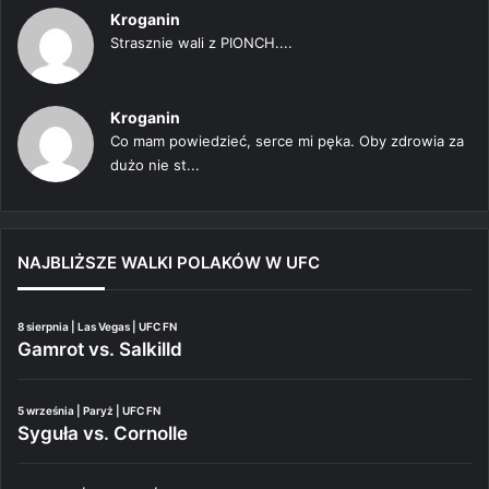
Kroganin
Strasznie wali z PIONCH....
Kroganin
Co mam powiedzieć, serce mi pęka. Oby zdrowia za
dużo nie st...
NAJBLIŻSZE WALKI POLAKÓW W UFC
8 sierpnia | Las Vegas | UFC FN
Gamrot vs. Salkilld
5 września | Paryż | UFC FN
Syguła vs. Cornolle