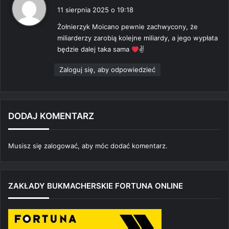
i
11 sierpnia 2025 o 19:18
s
Żołnierzyk Moicano pewnie zachwycony, że
z
miliarderzy zarobią kolejne miliardy, a jego wypłata
e
będzie dalej taka sama
✌
:
Zaloguj się, aby odpowiedzieć
DODAJ KOMENTARZ
Musisz się
zalogować
, aby móc dodać komentarz.
ZAKŁADY BUKMACHERSKIE FORTUNA ONLINE