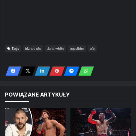
Tags
biznes ufc
dana white
topslider
ufc
POWIĄZANE ARTYKUŁY