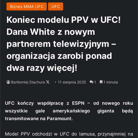
Biznes MMA UFC
UFC
Koniec modelu PPV w UFC!
Dana White z nowym
partnerem telewizyjnym –
organizacja zarobi ponad
dwa razy więcej!
Follow
Bartłomiej Stachura
11 sierpnia 2025
1
1 minuta
on
X
UFC kończy współpracę z ESPN – od nowego roku
wszystkie gale amerykańskiego giganta będą
transmitowane na Paramount.
Model
PPV
odchodzi w
UFC
do lamusa, przynajmniej na