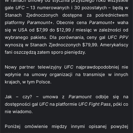
W ramach umowy od stycznia przyszłego roku wszystkie
gale
UFC
– 13 numerowanych i 30 pozostałych – będą w
Stanach Zjednoczonych dostępne za pośrednictwem
platformy
Paramount+
. Obecnie cena
Paramount+
waha
się w USA od $7,99 do $12,99 / miesiąc w zależności od
wybranego pakietu. Dla porównania, ceny gal
UFC PPV
wynoszą w Stanach Zjednoczonych $79,99. Amerykańscy
fani oszczędzą zatem sporo pieniędzy.
Nowy partner telewizyjny
UFC
najprawdopodobniej nie
wpłynie na umowy organizacji na transmisje w innych
krajach, w tym Polsce.
Jak – czy? – umowa z
Paramount
odbije się na
dostępności gal
UFC
na platformie
UFC Fight Pass
, póki co
nie wiadomo.
Poniżej omówienie między innymi opisanej powyżej