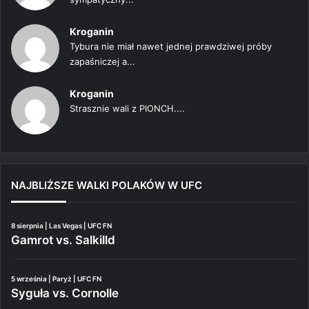
Kroganin
Tybura nie miał nawet jednej prawdziwej próby
zapaśniczej a...
Kroganin
Strasznie wali z PIONCH....
NAJBLIŻSZE WALKI POLAKÓW W UFC
8 sierpnia | Las Vegas | UFC FN
Gamrot vs. Salkilld
5 września | Paryż | UFC FN
Syguła vs. Cornolle