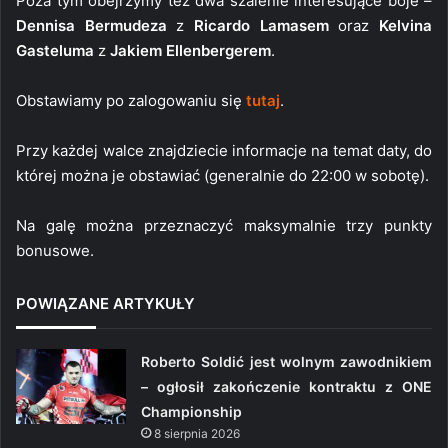
Poza tym obejrzymy też dwa szalenie interesujące boje –
Dennisa Bermudeza
z
Ricardo Lamasem
oraz
Kelvina
Gasteluma
z
Jakiem Ellenbergerem
.
Obstawiamy po zalogowaniu się
tutaj
.
Przy każdej walce znajdziecie informacje na temat daty, do
której można je obstawiać (generalnie do 22:00 w sobotę).
Na galę można przeznaczyć maksymalnie trzy punkty
bonusowe.
POWIĄZANE ARTYKUŁY
Roberto Soldić jest wolnym zawodnikiem
– ogłosił zakończenie kontraktu z ONE
Championship
8 sierpnia 2026