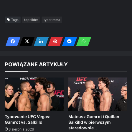
Tags
topslider
typer mma
POWIĄZANE ARTYKUŁY
Typowanie UFC Vegas:
Mateusz Gamrot i Quillan
Gamrot vs. Salkilld
Salkilld w pierwszym
staredownie…
8 sierpnia 2026