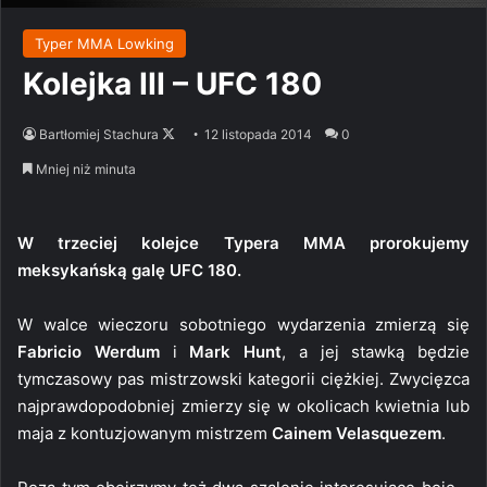
Typer MMA Lowking
Kolejka III – UFC 180
Follow
Bartłomiej Stachura
12 listopada 2014
0
on
Mniej niż minuta
X
W trzeciej kolejce Typera MMA prorokujemy
meksykańską galę UFC 180.
W walce wieczoru sobotniego wydarzenia zmierzą się
Fabricio Werdum
i
Mark Hunt
, a jej stawką będzie
tymczasowy pas mistrzowski kategorii ciężkiej. Zwycięzca
najprawdopodobniej zmierzy się w okolicach kwietnia lub
maja z kontuzjowanym mistrzem
Cainem Velasquezem
.