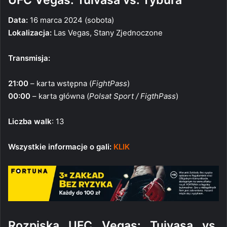
Data:
16 marca 2024 (sobota)
Lokalizacja:
Las Vegas, Stany Zjednoczone
Transmisja:
21:00
– karta wstępna (
FightPass
)
00:00
– karta główna (
Polsat Sport / FigthPass
)
Liczba walk
: 13
Wszystkie informacje o gali:
KLIK
Rozpiska UFC Vegas: Tuivasa vs.