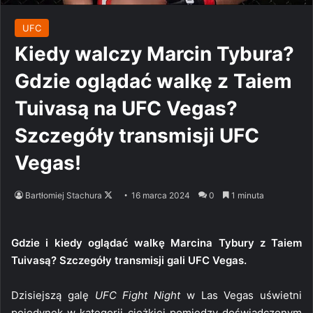
UFC
Kiedy walczy Marcin Tybura?
Gdzie oglądać walkę z Taiem
Tuivasą na UFC Vegas?
Szczegóły transmisji UFC
Vegas!
Follow
Bartłomiej Stachura
16 marca 2024
0
1 minuta
on
X
Gdzie i kiedy oglądać walkę Marcina Tybury z Taiem
Tuivasą? Szczegóły transmisji gali UFC Vegas.
Dzisiejszą galę
UFC Fight Night
w Las Vegas uświetni
pojedynek w kategorii ciężkiej pomiędzy doświadczonym