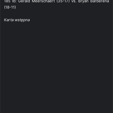
185 lb: Gerald Meerschaert (35-17) vs. Bryan Barberena
(18-11)
Karta wstępna