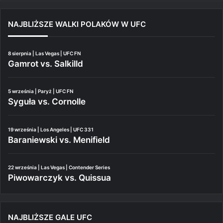
NAJBLIŻSZE WALKI POLAKÓW W UFC
8 sierpnia | Las Vegas | UFC FN
Gamrot vs. Salkilld
5 września | Paryż | UFC FN
Syguła vs. Cornolle
19 września | Los Angeles | UFC 331
Baraniewski vs. Menifield
22 września | Las Vegas | Contender Series
Piwowarczyk vs. Quissua
NAJBLIŻSZE GALE UFC