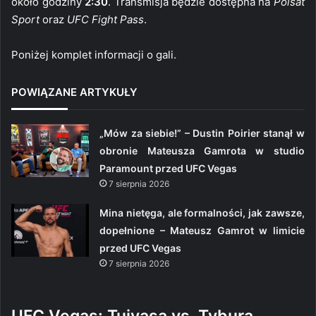
około godziny
2:30
. Transmisja będzie dostępna na
Polsat
Sport
oraz
UFC Fight Pass
.
Poniżej komplet informacji o gali.
POWIĄZANE ARTYKUŁY
„Mów za siebie!” – Dustin Poirier stanął w
obronie Mateusza Gamrota w studio
Paramount przed UFC Vegas
7 sierpnia 2026
Mina nietęga, ale formalności, jak zawsze,
dopełnione – Mateusz Gamrot w limicie
przed UFC Vegas
7 sierpnia 2026
UFC Vegas: Tuivasa vs. Tybura