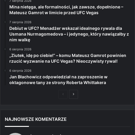
7 sierpnia 2026
Mina nietęga, ale formalności, jak zawsze, dopełnione –
Mateusz Gamrot w limicie przed UFC Vegas
7 sierpnia 2026
Debiut w UFC? Menadżer wskazał idealnego rywala dla
Usmana Nurmagomedova – i jedynego, który nawiązałby z
nim walkę
6 sierpnia 2026
„Ziutek, idę po ciebie!” – komu Mateusz Gamrot powinien
rzucić wyzwanie na UFC Vegas? Nieoczywisty rywal!
6 sierpnia 2026
Jan Błachowicz odpowiedział na zaproszenie w
oktagonowe tany ze strony Roberta Whittakera
Poprzednia
Następna
strona
strona
NAJNOWSZE KOMENTARZE