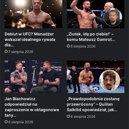
Debiut w UFC? Menadżer
„Ziutek, idę po ciebie!” –
wskazał idealnego rywala
komu Mateusz Gamrot…
dla…
6 sierpnia 2026
7 sierpnia 2026
Jan Błachowicz
„Prawdopodobnie zostanę
odpowiedział na
przewrócony” – Quillan
zaproszenie w oktagonowe
Salkilld opowiedział, jak…
tany…
6 sierpnia 2026
6 sierpnia 2026