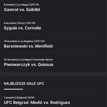
8 sierpnia | Las Vegas | UFC FN
Gamrot vs. Salkilld
5 września | Paryż | UFC FN
Syguła vs. Cornolle
19 września | Los Angeles | UFC 331
Baraniewski vs. Menifield
22 września | Las Vegas | Contender Series
Piwowarczyk vs. Quissua
NAJBLIŻSZE GALE UFC
1 sierpnia | Belgrad | 16:00
UFC Belgrad: Medić vs. Rodriguez