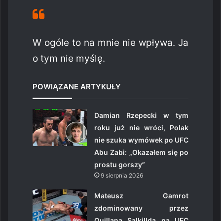
W ogóle to na mnie nie wpływa. Ja
o tym nie myślę.
POWIĄZANE ARTYKUŁY
Damian Rzepecki w tym
roku już nie wróci, Polak
nie szuka wymówek po UFC
Abu Zabi: „Okazałem się po
prostu gorszy”
9 sierpnia 2026
Mateusz Gamrot
zdominowany przez
Quillana Salkillda na UFC