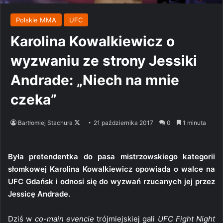
Polskie MMA
UFC
Karolina Kowalkiewicz o
wyzwaniu ze strony Jessiki
Andrade: „Niech na mnie
czeka”
Follow
Bartłomiej Stachura
21 października 2017
0
1 minuta
on
X
Była pretendentka do pasa mistrzowskiego kategorii
słomkowej Karolina Kowalkiewicz opowiada o walce na
UFC Gdańsk i odnosi się do wyzwań rzucanych jej przez
Jessicę Andrade.
Dziś w
co-main evencie
trójmiejskiej gali
UFC Fight Night