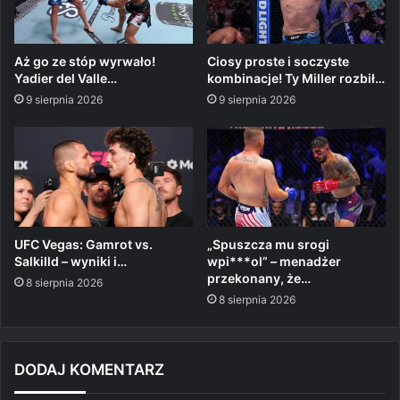
Aż go ze stóp wyrwało!
Ciosy proste i soczyste
Yadier del Valle…
kombinacje! Ty Miller rozbił…
9 sierpnia 2026
9 sierpnia 2026
UFC Vegas: Gamrot vs.
„Spuszcza mu srogi
Salkilld – wyniki i…
wpi***ol” – menadżer
przekonany, że…
8 sierpnia 2026
8 sierpnia 2026
DODAJ KOMENTARZ