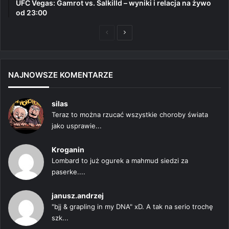
UFC Vegas: Gamrot vs. Salkilld – wyniki i relacja na żywo
od 23:00
Poprzednia
Następna
strona
strona
NAJNOWSZE KOMENTARZE
silas
Teraz to można rzucać wszystkie choroby świata
jako usprawie...
Kroganin
Lombard to już ogurek a mahmud siedzi za
paserke....
janusz.andrzej
"bjj & grapling in my DNA" xD. A tak na serio trochę
szk...