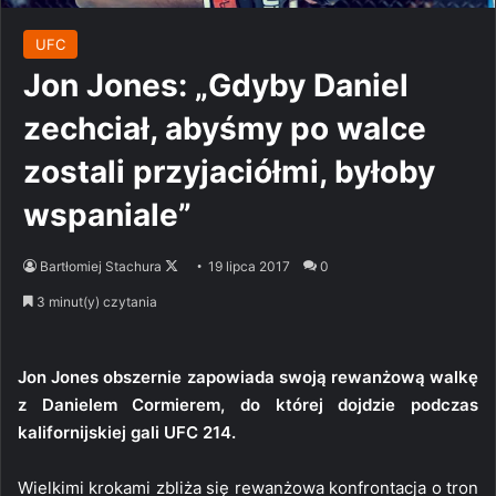
UFC
Jon Jones: „Gdyby Daniel
zechciał, abyśmy po walce
zostali przyjaciółmi, byłoby
wspaniale”
Follow
Bartłomiej Stachura
19 lipca 2017
0
on
3 minut(y) czytania
X
Jon Jones obszernie zapowiada swoją rewanżową walkę
z Danielem Cormierem, do której dojdzie podczas
kalifornijskiej gali UFC 214.
Wielkimi krokami zbliża się rewanżowa konfrontacja o tron