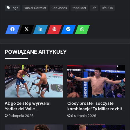
Tags
Daniel Cormier
Jon Jones
topslider
ufc
ufc 214
POWIĄZANE ARTYKUŁY
Aż go ze stóp wyrwało!
Ciosy proste i soczyste
Yadier del Valle…
kombinacje! Ty Miller rozbił…
9 sierpnia 2026
9 sierpnia 2026