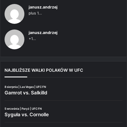
janusz.andrzej
plus 1...
janusz.andrzej
+1...
NAJBLIŻSZE WALKI POLAKÓW W UFC
8 sierpnia | Las Vegas | UFC FN
Gamrot vs. Salkilld
5 września | Paryż | UFC FN
Syguła vs. Cornolle