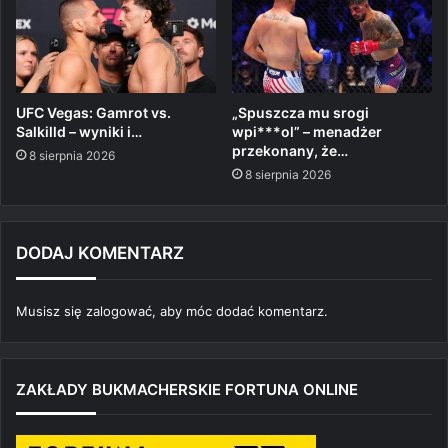
UFC Vegas: Gamrot vs.
„Spuszcza mu srogi
Salkilld – wyniki i…
wpi***ol” – menadżer
przekonany, że…
8 sierpnia 2026
8 sierpnia 2026
DODAJ KOMENTARZ
Musisz się
zalogować
, aby móc dodać komentarz.
ZAKŁADY BUKMACHERSKIE FORTUNA ONLINE