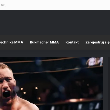
 nietęga, ale formalności, jak zawsze, dopełnione – Mateusz Gamrot w 
Technika MMA
Bukmacher MMA
Kontakt
Zarejestruj się