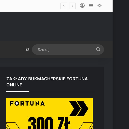
Log In
Sidebar
Switch skin
limicie przed UFC Vegas
Switch skin
Szukaj
ZAKŁADY BUKMACHERSKIE FORTUNA
ONLINE