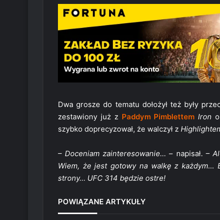
Dwa grosze do tematu dołożył też były prze
zestawiony już z
Paddym Pimblettem
Iron
op
szybko doprecyzował, że walczył z
Highlighte
– Doceniam zainteresowanie… –
napisał.
– A
Wiem, że jest gotowy na walkę z każdym… B
strony… UFC 314 będzie ostre!
POWIĄZANE ARTYKUŁY