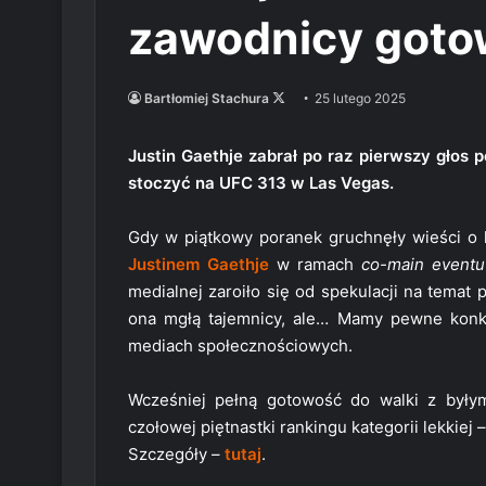
zawodnicy gotow
Follow
Bartłomiej Stachura
25 lutego 2025
on
X
Justin Gaethje zabrał po raz pierwszy głos p
stoczyć na UFC 313 w Las Vegas.
Gdy w piątkowy poranek gruchnęły wieści o 
Justinem Gaethje
w ramach
co-main eventu
medialnej zaroiło się od spekulacji na temat
ona mgłą tajemnicy, ale… Mamy pewne konk
mediach społecznościowych.
Wcześniej pełną gotowość do walki z były
czołowej piętnastki rankingu kategorii lekkiej 
Szczegóły –
tutaj
.