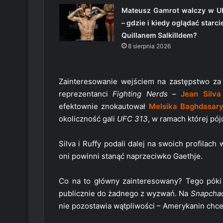
Mateusz Gamrot walczy w U
– gdzie i kiedy oglądać starci
Quillanem Salkilldem?
8 sierpnia 2026
Zainteresowanie wejściem na zastępstwo za 
reprezentanci
Fighting Nerds
–
Jean Silva
efektownie znokautował
Melsika Baghdasar
okoliczność gali
UFC 313
, w ramach której pó
Silva i Ruffy podali dalej na swoich profila
oni powinni stanąć naprzeciwko Gaethje.
Co na to główny zainteresowany? Tego póki
publicznie do żadnego z wyzwań. Na
Snapcha
nie pozostawia wątpliwości – Amerykanin chc