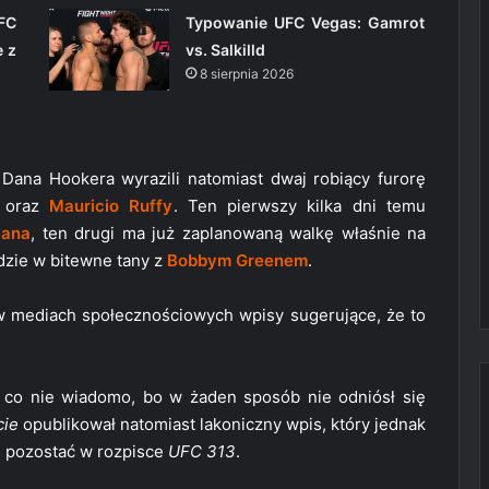
FC
Typowanie UFC Vegas: Gamrot
e z
vs. Salkilld
8 sierpnia 2026
Dana Hookera wyrazili natomiast dwaj robiący furorę
oraz
Mauricio Ruffy
. Ten pierwszy kilka dni temu
yana
, ten drugi ma już zaplanowaną walkę właśnie na
jdzie w bitewne tany z
Bobbym Greenem
.
ch w mediach społecznościowych wpisy sugerujące, że to
 co nie wiadomo, bo w żaden sposób nie odniósł się
cie
opublikował natomiast lakoniczny wpis, który jednak
e pozostać w rozpisce
UFC 313
.