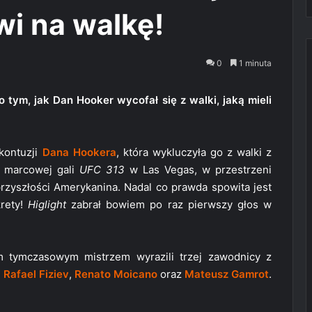
i na walkę!
0
1 minuta
o tym, jak Dan Hooker wycofał się z walki, jaką mieli
kontuzji
Dana Hookera
, która wykluczyła go z walki z
marcowej gali
UFC 313
w Las Vegas, w przestrzeni
 przyszłości Amerykanina. Nadal co prawda spowita jest
rety!
Higlight
zabrał bowiem po raz pierwszy głos w
m tymczasowym mistrzem wyrazili trzej zawodnicy z
–
Rafael Fiziev
,
Renato Moicano
oraz
Mateusz Gamrot
.