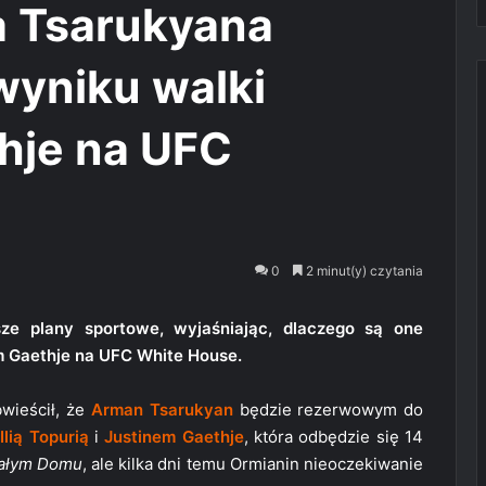
 Tsarukyana
wyniku walki
thje na UFC
0
2 minut(y) czytania
sze plany sportowe, wyjaśniając, dlaczego są one
nem Gaethje na UFC White House.
wieścił, że
Arman Tsarukyan
będzie rezerwowym do
y
Ilią Topurią
i
Justinem Gaethje
, która odbędzie się 14
ałym Domu
, ale kilka dni temu Ormianin nieoczekiwanie