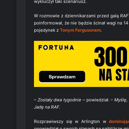
wykluczył taki scenariusz.
W rozmowie z dziennikarzami przed galą
RAF
poinformował, że nie będzie ścinał wagi na 1
pojedynek z
Tonym Fergusonem
.
– Zostały dwa tygodnie –
powiedział.
– Myślę,
Jadę na RAF.
Rozprawiwszy się w Arlington w
dominują
opowiedział o swoich planach na najbliższe mi