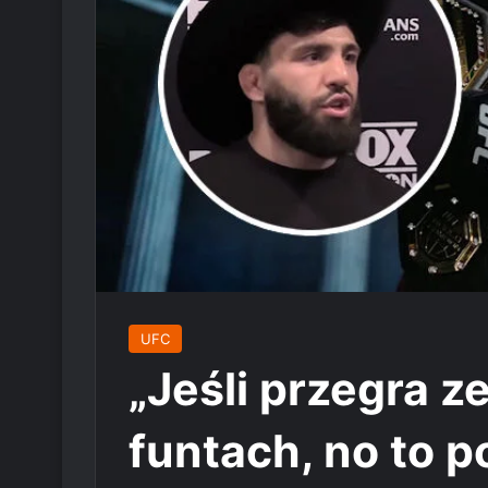
UFC
„Jeśli przegra 
funtach, no to p