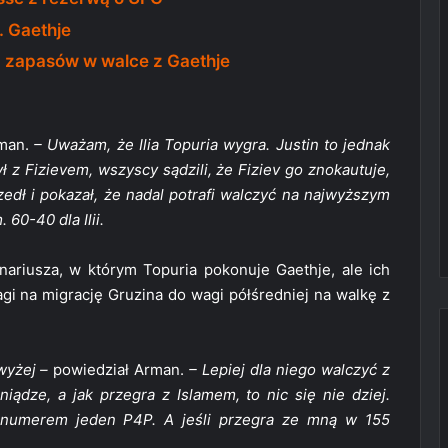
 Gaethje
 z zapasów w walce z Gaethje
rman.
– Uważam, że Ilia Topuria wygra. Justin to jednak
 z Fizievem, wszyscy sądzili, że Fiziev go znokautuje,
zedł i pokazał, że nadal potrafi walczyć na najwyższym
60-40 dla Ilii.
ariusza, w którym Topuria pokonuje Gaethje, ale ich
wagi na migrację Gruzina do wagi półśredniej na walkę z
wyżej –
powiedział Arman.
– Lepiej dla niego walczyć z
iądze, a jak przegra z Islamem, to nic się nie dziej.
z numerem jeden P4P. A jeśli przegra ze mną w 155