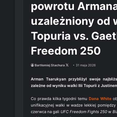
powrotu Armana
uzależniony od 
Topuria vs. Gae
Freedom 250
Follow
Bartłomiej Stachura
31 maja 2026
on
X
Arman Tsarukyan przybliżył swoje najbliż
zależne od wyniku walki Ilii Topurii z Justi
Co prawda kilka tygodni temu
Dana White
ob
unifikacyjnej walki w wadze lekkiej pomiędz
czerwca na gali
UFC Freedom Fights 250
w
Bi