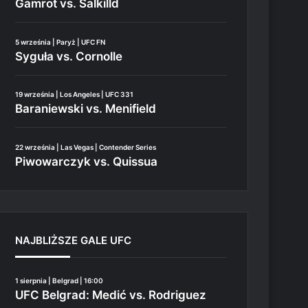
Gamrot vs. Salkilld
5 września | Paryż | UFC FN
Syguła vs. Cornolle
19 września | Los Angeles | UFC 331
Baraniewski vs. Menifield
22 września | Las Vegas | Contender Series
Piwowarczyk vs. Quissua
NAJBLIŻSZE GALE UFC
1 sierpnia | Belgrad | 16:00
UFC Belgrad: Medić vs. Rodriguez