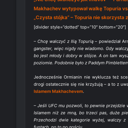
Makhachev wytypował walkę Topuria vs.
„Czysta stójka” – Topuria nie skorzysta
[divider style=”dotted” top=”10″ bottom=”20″]
– Chcę walczyć z Ilią Topurią –
powiedział A
gangster, więc nigdy nie wiadomo. Gdy walczył
bo jest młody i dobry w stójce. A on tam wys
poziomie. Podobnie było z Paddym Pimblettem. 
Jednocześnie Ormianin nie wyklucza też scen
drogi ostatecznie się nie krzyżują – a to z u
Islamem Makhachevem
.
– Jeśli UFC mu pozwoli, to pewnie przejdzie 
Islamem niż ze mną, bo trzeci pas, duże pien
Przechodzi dwie kategorie wyżej, walczy 
funtach, no to po gościu.