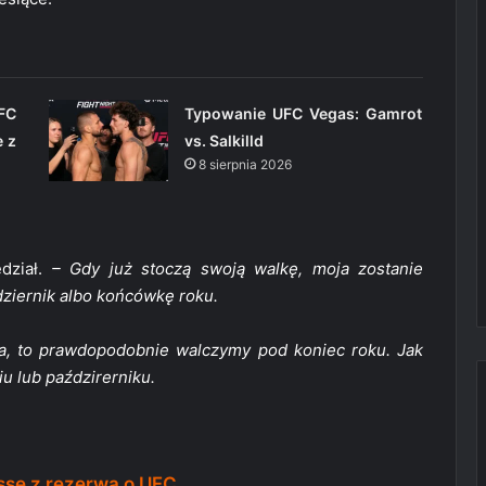
FC
Typowanie UFC Vegas: Gamrot
e z
vs. Salkilld
8 sierpnia 2026
dział.
– Gdy już stoczą swoją walkę, moja zostanie
ziernik albo końcówkę roku.
lia, to prawdopodobnie walczymy pod koniec roku. Jak
u lub paździrerniku.
sse z rezerwą o UFC