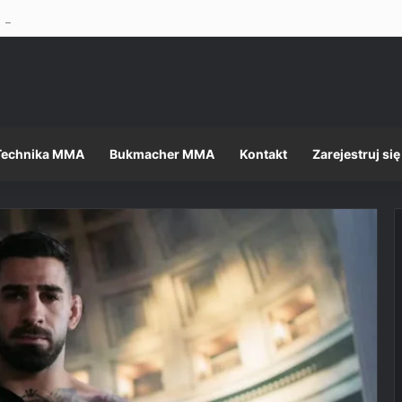
 nietęga, ale formalności, jak zawsze, dopełnione – Mateusz Gamrot w 
Technika MMA
Bukmacher MMA
Kontakt
Zarejestruj się