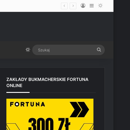
Log In
Sidebar
Switch skin
limicie przed UFC Vegas
Switch skin
Szukaj
ZAKŁADY BUKMACHERSKIE FORTUNA
ONLINE