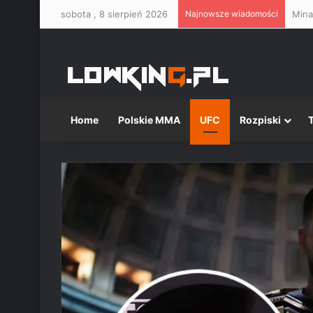
sobota , 8 sierpień 2026
Najnowsze wiadomości
Mina
Home
Polskie MMA
UFC
Rozpiski