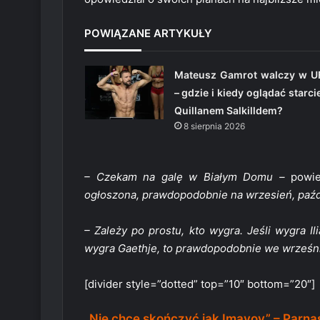
POWIĄZANE ARTYKUŁY
Mateusz Gamrot walczy w U
– gdzie i kiedy oglądać starci
Quillanem Salkilldem?
8 sierpnia 2026
– Czekam na galę w Białym Domu –
powie
ogłoszona, prawdopodobnie na wrzesień, paźd
– Zależy po prostu, kto wygra. Jeśli wygra I
wygra Gaethje, to prawdopodobnie we wrześni
[divider style=”dotted” top=”10″ bottom=”20″]
„Nie chcę skończyć jak Imavov” – Parna