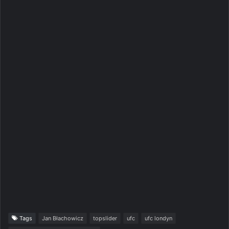
Tags
Jan Błachowicz
topslider
ufc
ufc londyn