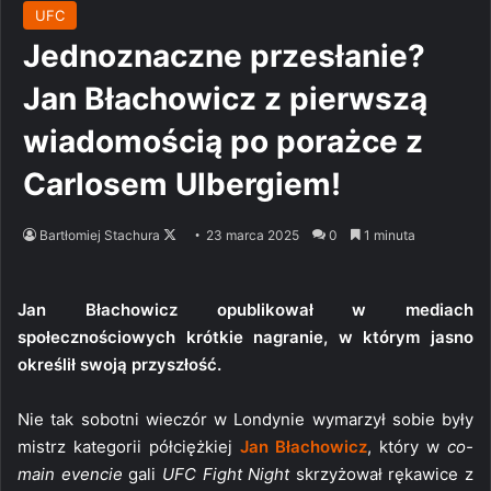
UFC
Jednoznaczne przesłanie?
Jan Błachowicz z pierwszą
wiadomością po porażce z
Carlosem Ulbergiem!
Follow
Bartłomiej Stachura
23 marca 2025
0
1 minuta
on
X
Jan Błachowicz opublikował w mediach
społecznościowych krótkie nagranie, w którym jasno
określił swoją przyszłość.
Nie tak sobotni wieczór w Londynie wymarzył sobie były
mistrz kategorii półciężkiej
Jan Błachowicz
, który w
co-
main evencie
gali
UFC Fight Night
skrzyżował rękawice z