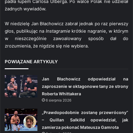
padła łupem Carlosa Ulberga. Po walce Polak nie udzielał
żadnych wywiadów.
W niedzielę Jan Błachowicz zabrał jednak po raz pierwszy
głos, publikując na
Instagramie
krótkie nagranie, w którym
w nieszczególnie zawoalowany sposób dał do
zrozumienia, że nigdzie się nie wybiera.
POWIĄZANE ARTYKUŁY
Jan Błachowicz odpowiedział na
zaproszenie w oktagonowe tany ze strony
Roberta Whittakera
6 sierpnia 2026
„Prawdopodobnie zostanę przewrócony”
– Quillan Salkilld opowiedział, jak
zamierza pokonać Mateusza Gamrota