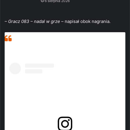
6 sierpnia 2026
– Gracz 083 – nadal w grze –
napisał obok nagrania.