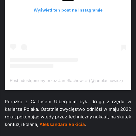
Wyświetl ten post na Instagramie
Post udostępniony przez Jan Blachowicz (@janblachowicz)
Porażka z Carlosem Ulbergiem była drugą z rzędu w
karierze Polaka. Ostatnie zwycięstwo odniósł w maju 2022
roku, pokonując wtedy przez techniczny nokaut, na skutek
kontuzji kolana,
Aleksandara Rakicia
.