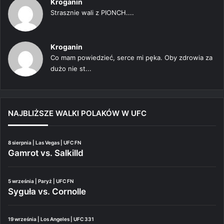
Kroganin
Strasznie wali z PIONCH....
Kroganin
Co mam powiedzieć, serce mi pęka. Oby zdrowia za
dużo nie st...
NAJBLIŻSZE WALKI POLAKÓW W UFC
8 sierpnia | Las Vegas | UFC FN
Gamrot vs. Salkilld
5 września | Paryż | UFC FN
Syguła vs. Cornolle
19 września | Los Angeles | UFC 331