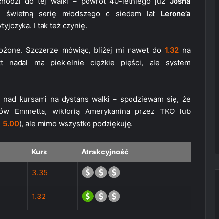
chodzi do tej walki – powrót 40-letniego już
Josha
z świetną serię młodszego o siedem lat
Lerone’a
yjczyka. I tak też czynię.
ożone. Szczerze mówiąc, bliżej mi nawet do
1.32
na
 nadal ma piekielnie ciężkie pięści, ale system
 nad kursami na dystans walki – spodziewam się, że
nów Emmetta, wiktorią Amerykanina przez TKO lub
i
5.00
), ale mimo wszystko podziękuję.
Kurs
Atrakcyjność
3.35
1.32