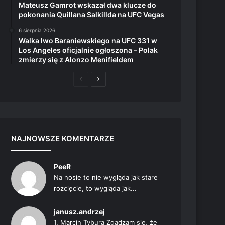
Mateusz Gamrot wskazał dwa klucze do
pokonania Quillana Salkillda na UFC Vegas
6 sierpnia 2026
Walka Iwo Baraniewskiego na UFC 331 w
Los Angeles oficjalnie ogłoszona – Polak
zmierzy się z Alonzo Menifieldem
Poprzednia
Następna
strona
strona
NAJNOWSZE KOMENTARZE
PeeR
Na nosie to nie wygląda jak stare
rozcięcie, to wygląda jak...
janusz.andrzej
1. Marcin Tybura Zgadzam się, że