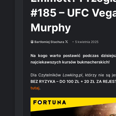
#185 – UFC Vega
Murphy
Follow
Bartłomiej Stachura
5 kwietnia 2025
on
X
Na kogo warto postawić podczas dzisiejs
najciekawszych kursów bukmacherskich!
Dla Czytelników
Lowking.pl
, którzy nie są 
BEZ RYZYKA – DO 100 ZŁ + 20 ZŁ ZA REJE
tutaj
.