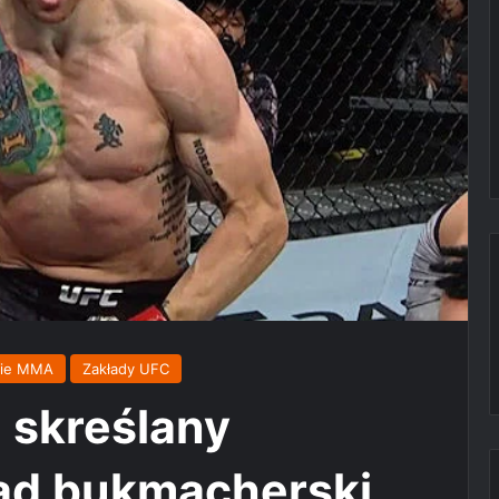
kie MMA
Zakłady UFC
 skreślany
ąd bukmacherski