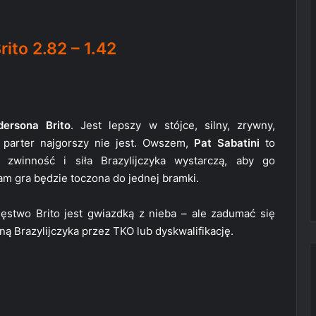
ito 2.82 – 1.42
dersona Brito
. Jest lepszy w stójce, silny, zrywny,
 parter najgorszy nie jest. Owszem,
Pat Sabatini
to
e zwinność i siła Brazylijczyka wystarczą, aby go
am gra będzie toczona do jednej bramki.
ęstwo Brito jest gwiazdką z nieba – ale zadumać się
ą Brazylijczyka przez TKO lub dyskwalifikację.