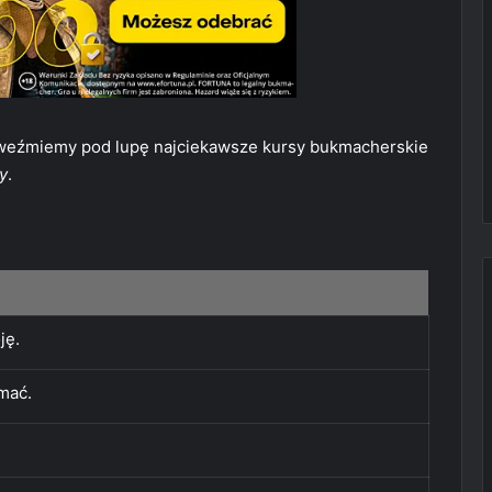
eźmiemy pod lupę najciekawsze kursy bukmacherskie
y
.
ję.
mać.