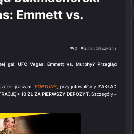
s: Emmett vs.
0
2 minut(y) czytania
zej gali UFC Vegas: Emmett vs. Murphy? Przegląd
jeszcze graczami
FORTUNY
, przygotowaliśmy
ZAKŁAD
STRACJĘ + 10 ZŁ ZA PIERWSZY DEPOZYT
. Szczegóły –