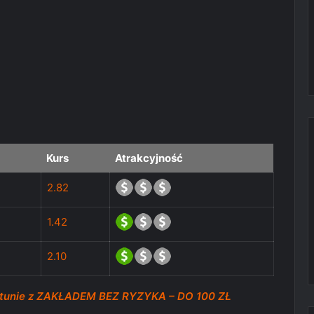
Kurs
Atrakcyjność
2.82
1.42
2.10
rtunie z ZAKŁADEM BEZ RYZYKA – DO 100 ZŁ