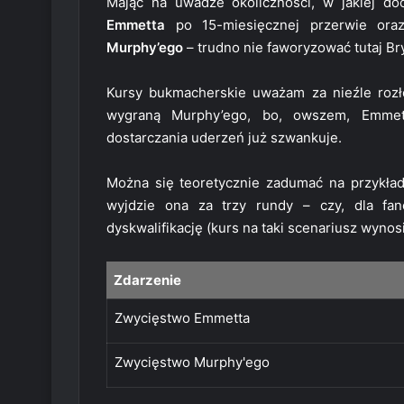
Mając na uwadze okoliczności, w jakiej do
Emmetta
po 15-miesięcznej przerwie ora
Murphy’ego
– trudno nie faworyzować tutaj Bryt
Kursy bukmacherskie uważam za nieźle rozł
wygraną Murphy’ego, bo, owszem, Emmett
dostarczania uderzeń już szwankuje.
Można się teoretycznie zadumać na przykład
wyjdzie ona za trzy rundy – czy, dla fa
dyskwalifikację (kurs na taki scenariusz wynos
Zdarzenie
Zwycięstwo Emmetta
Zwycięstwo Murphy'ego