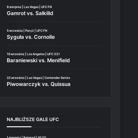
8 sierpnia | Las Vegas | UFC FN
Gamrot vs. Salkilld
5 września | Paryż | UFC FN
Syguła vs. Cornolle
19 września | Los Angeles | UFC 331
Baraniewski vs. Menifield
22 września | Las Vegas | Contender Series
Piwowarczyk vs. Quissua
NAJBLIŻSZE GALE UFC
1 sierpnia | Belgrad | 16:00