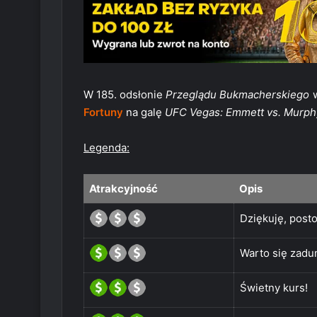
W 185. odsłonie
Przeglądu Bukmacherskiego
w
Fortuny
na galę
UFC Vegas: Emmett vs. Murph
Legenda:
Atrakcyjność
Opis
Dziękuję, posto
Warto się zadu
Świetny kurs!