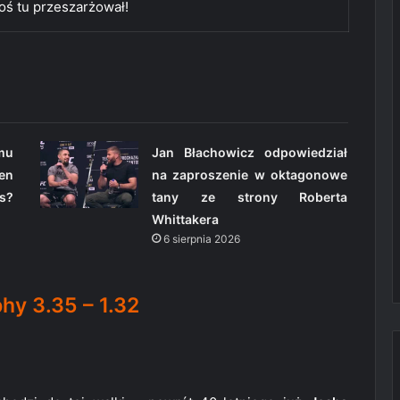
oś tu przeszarżował!
omu
Jan Błachowicz odpowiedział
en
na zaproszenie w oktagonowe
s?
tany ze strony Roberta
Whittakera
6 sierpnia 2026
hy 3.35 – 1.32