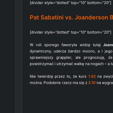
[divider style=”dotted” top=”10″ bottom=”20″]
Pat Sabatini vs. Joanderson Br
[divider style=”dotted” top=”10″ bottom=”20″]
W roli sporego faworyta widzę tutaj
Joan
dynamiczny, uderza bardzo mocno, a i jego
sprawniejszy grappler, ale prognozuję, ż
powstrzymać i utrzymać walkę na nogach – a t
Nie twierdzę przez to, że kurs
1.42
na zwyci
można. Podobnie rzecz ma się z
2.10
na wygran