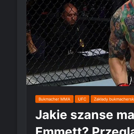
Bukmacher MMA
UFC
Zakłady bukmachers
Jakie szanse ma
Emmett? Przegl