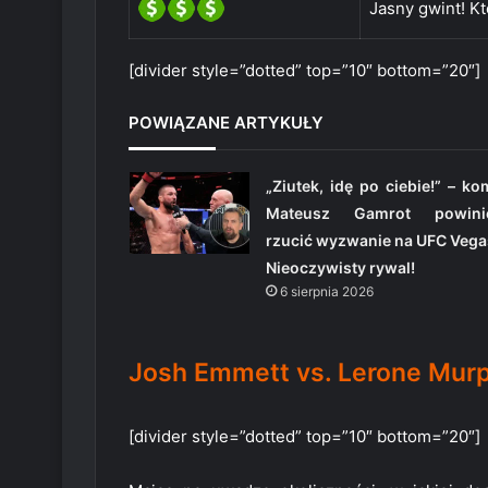
Jasny gwint! Kt
[divider style=”dotted” top=”10″ bottom=”20″]
POWIĄZANE ARTYKUŁY
„Ziutek, idę po ciebie!” – k
Mateusz Gamrot powini
rzucić wyzwanie na UFC Vega
Nieoczywisty rywal!
6 sierpnia 2026
Josh Emmett vs. Lerone Murp
[divider style=”dotted” top=”10″ bottom=”20″]