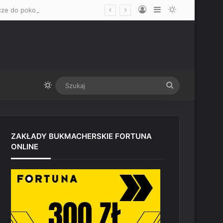
Log In
Sidebar
Switch skin
„Mam nadzieję, że okaże się mężczyzną” – Mateusz Gamrot wskazał dwa klucze do pokonania Quillana Salkillda na UFC Vegas
Switch skin
Szukaj
ZAKŁADY BUKMACHERSKIE FORTUNA
ONLINE