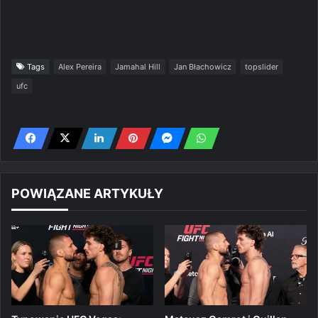
Tags
Alex Pereira
Jamahal Hill
Jan Błachowicz
topslider
ufc
POWIĄZANE ARTYKUŁY