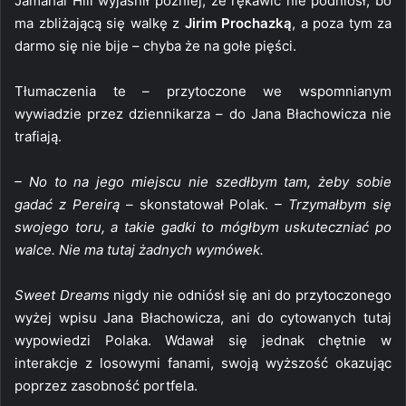
Jamahal Hill wyjaśnił później, że rękawic nie podniósł, bo
ma zbliżającą się walkę z
Jirim Prochazką
, a poza tym za
darmo się nie bije – chyba że na gołe pięści.
Tłumaczenia te – przytoczone we wspomnianym
wywiadzie przez dziennikarza – do Jana Błachowicza nie
trafiają.
– No to na jego miejscu nie szedłbym tam, żeby sobie
gadać z Pereirą –
skonstatował Polak.
– Trzymałbym się
swojego toru, a takie gadki to mógłbym uskuteczniać po
walce. Nie ma tutaj żadnych wymówek.
Sweet Dreams
nigdy nie odniósł się ani do przytoczonego
wyżej wpisu Jana Błachowicza, ani do cytowanych tutaj
wypowiedzi Polaka. Wdawał się jednak chętnie w
interakcje z losowymi fanami, swoją wyższość okazując
poprzez zasobność portfela.