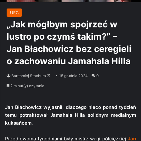
UFC
„Jak mógłbym spojrzeć w
lustro po czymś takim?” –
Jan Błachowicz bez ceregieli
o zachowaniu Jamahala Hilla
Follow
Bartłomiej Stachura
15 grudnia 2024
0
on
2 minut(y) czytania
X
Jan Błachowicz wyjaśnił, dlaczego nieco ponad tydzień
temu potraktował Jamahala Hilla solidnym medialnym
kuksańcem.
Przed dwoma tygodniami były mistrz wagi półciężkiej
Jan