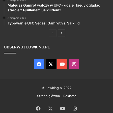
Mateusz Gamrot walczy w UFC – gdzie i kiedy oglądać
starcie z Quillanem Salkilldem?
8 sierpnia 2026
Typowanie UFC Vegas: Gamrot vs. Salkilld
Poprzednia
Następna
strona
strona
OBSERWUJ LOWKING.PL
Facebook
X
YouTube
Instagram
© Lowking.pl 2022
Strona główna
Reklama
Facebook
X
YouTube
Instagram