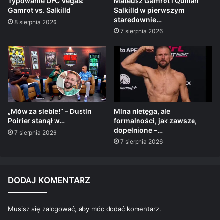
Typowanie UFC Vegas:
Mateusz Gamrot i Quillan
Gamrot vs. Salkilld
Salkilld w pierwszym
staredownie…
8 sierpnia 2026
7 sierpnia 2026
„Mów za siebie!” – Dustin
Mina nietęga, ale
Poirier stanął w…
formalności, jak zawsze,
dopełnione –…
7 sierpnia 2026
7 sierpnia 2026
DODAJ KOMENTARZ
Musisz się
zalogować
, aby móc dodać komentarz.