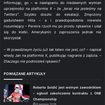
informując, go – w nawiązaniu do niedawnych wymian
uprzejmości na platformie
X
– że
„teraz nie jesteśmy na
Twitterz”
. Szybko doszło do eskalacji. Zmęczony
gadulstwem Hilla – a i prawdopodobnie niewiele
rozumiejący – Pereira rzucił mu po prostu rękawice i udał
się do klatki. Amerykanin z zaproszenia jednak nie
skorzystał.
– W prawdziwym życiu już tak łatwo nie jest, co? –
napisał
wtedy Jan na platformie
X
, publikując nagranie z zajścia.
–
Dlaczego nie podniosłeś rękawic?
POWIĄZANE ARTYKUŁY
Roberto Soldić jest wolnym zawodnikiem
– ogłosił zakończenie kontraktu z ONE
Championship
8 sierpnia 2026