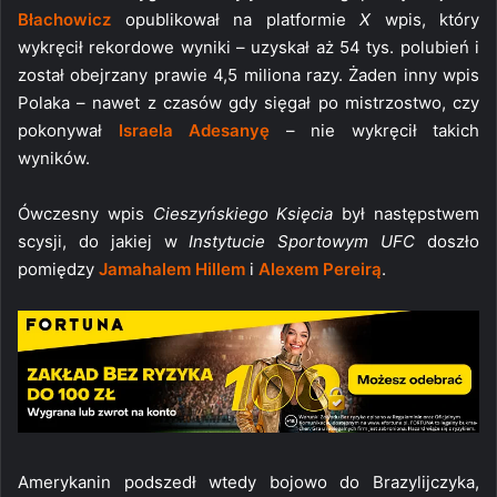
Błachowicz
opublikował na platformie
X
wpis, który
wykręcił rekordowe wyniki – uzyskał aż 54 tys. polubień i
został obejrzany prawie 4,5 miliona razy. Żaden inny wpis
Polaka – nawet z czasów gdy sięgał po mistrzostwo, czy
pokonywał
Israela Adesanyę
– nie wykręcił takich
wyników.
Ówczesny wpis
Cieszyńskiego Księcia
był następstwem
scysji, do jakiej w
Instytucie Sportowym UFC
doszło
pomiędzy
Jamahalem Hillem
i
Alexem Pereirą
.
Amerykanin podszedł wtedy bojowo do Brazylijczyka,