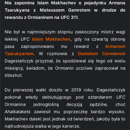
Nie zapomina Islam Makhachev o pojedynku Armana
Tsarukyana z Mateuszem Gamrotem w drodze do
rewanżu z Ormianinem na UFC 311.
Nie był w najmniejszym stopniu zaskoczony mistrz wagi
lekkiej
UFC
Islam Makhachev
, gdy na czwartą obronę
pasa zaproponowano mu rewanż z
Armanem
Tsarukyanem
. W rozmowie z
Danielem Cormierem
Dagestańczyk przyznał, że spodziewał się tego od wielu
miesięcy, świadom, że Ormianin uczciwe zapracował na
titleshot
.
Do pierwszej walki doszło w 2019 roku. Dagestańczyk
pokonał wtedy debiutującego pod sztandarem
UFC
Ormianina jednogłośną decyzją sędziów, choć
Ahalkalakets
zawiesił mu poprzeczkę bardzo wysoko.
Makhachev daleki jest jednak od twierdzeń, jakoby była to
najtrudniejsza walka w jego karierze.