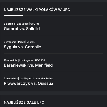
NAJBLIŻSZE WALKI POLAKÓW W UFC
8 sierpnia | Las Vegas | UFC FN
Gamrot vs. Salkilld
5 września | Paryż | UFC FN
Syguła vs. Cornolle
19 września | Los Angeles | UFC 331
Baraniewski vs. Menifield
22 września | Las Vegas | Contender Series
Piwowarczyk vs. Quissua
NAJBLIŻSZE GALE UFC