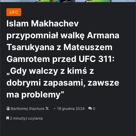
UFC
Islam Makhachev
przypomniał walkę Armana
Tsarukyana z Mateuszem
Gamrotem przed UFC 311:
„Gdy walczy z kimś z
dobrymi zapasami, zawsze
ma problemy”
Follow
Bartłomiej Stachura
18 grudnia 2024
0
on
2 minut(y) czytania
X