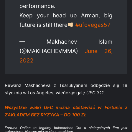
performance.
Keep your head up Arman, big
future is still there
#ufcvegas57
— Makhachev Islam
(@MAKHACHEVMMA)
June 26,
2022
Rewanż Makhacheva z Tsarukyanem odbędzie się 18
stycznia w Los Angeles, wieńcząc galę
UFC 311
.
Wszystkie walki UFC można obstawiać w Fortunie z
ZAKŁADEM BEZ RYZYKA – DO 100 ZŁ
Fortuna Online to legalny bukmacher. Gra u nielegalnych firm jest
zabroniona. Hazard wiąże się z ryzykiem.