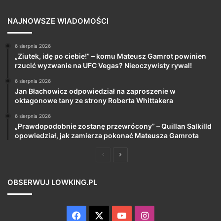
NAJNOWSZE WIADOMOŚCI
6 sierpnia 2026
„Ziutek, idę po ciebie!” – komu Mateusz Gamrot powinien
rzucić wyzwanie na UFC Vegas? Nieoczywisty rywal!
6 sierpnia 2026
Jan Błachowicz odpowiedział na zaproszenie w
oktagonowe tany ze strony Roberta Whittakera
6 sierpnia 2026
„Prawdopodobnie zostanę przewrócony” – Quillan Salkilld
opowiedział, jak zamierza pokonać Mateusza Gamrota
Poprzednia
Następna
strona
strona
OBSERWUJ LOWKING.PL
Facebook
X
YouTube
Instagram