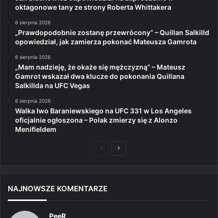
oktagonowe tany ze strony Roberta Whittakera
6 sierpnia 2026
„Prawdopodobnie zostanę przewrócony” – Quillan Salkilld
opowiedział, jak zamierza pokonać Mateusza Gamrota
6 sierpnia 2026
„Mam nadzieję, że okaże się mężczyzną” – Mateusz
Gamrot wskazał dwa klucze do pokonania Quillana
Salkillda na UFC Vegas
6 sierpnia 2026
Walka Iwo Baraniewskiego na UFC 331 w Los Angeles
oficjalnie ogłoszona – Polak zmierzy się z Alonzo
Menifieldem
Poprzednia
Następna
strona
strona
NAJNOWSZE KOMENTARZE
PeeR