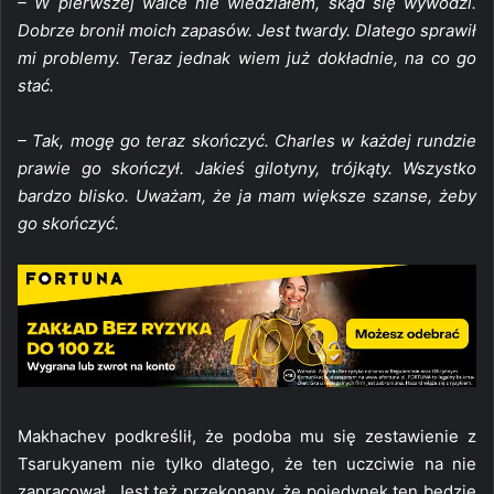
– W pierwszej walce nie wiedziałem, skąd się wywodzi.
Dobrze bronił moich zapasów. Jest twardy. Dlatego sprawił
mi problemy. Teraz jednak wiem już dokładnie, na co go
stać.
– Tak, mogę go teraz skończyć. Charles w każdej rundzie
prawie go skończył. Jakieś gilotyny, trójkąty. Wszystko
bardzo blisko. Uważam, że ja mam większe szanse, żeby
go skończyć.
Makhachev podkreślił, że podoba mu się zestawienie z
Tsarukyanem nie tylko dlatego, że ten uczciwie na nie
zapracował. Jest też przekonany, że pojedynek ten będzie