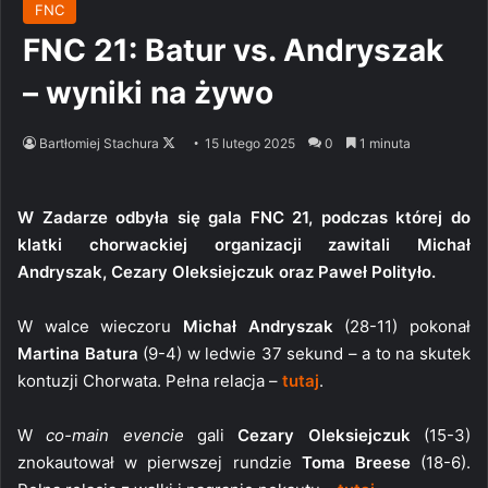
FNC
FNC 21: Batur vs. Andryszak
– wyniki na żywo
Follow
Bartłomiej Stachura
15 lutego 2025
0
1 minuta
on
X
W Zadarze odbyła się gala FNC 21, podczas której do
klatki chorwackiej organizacji zawitali Michał
Andryszak, Cezary Oleksiejczuk oraz Paweł Polityło.
W walce wieczoru
Michał Andryszak
(28-11) pokonał
Martina Batura
(9-4) w ledwie 37 sekund – a to na skutek
kontuzji Chorwata. Pełna relacja –
tutaj
.
W
co-main evencie
gali
Cezary Oleksiejczuk
(15-3)
znokautował w pierwszej rundzie
Toma Breese
(18-6).