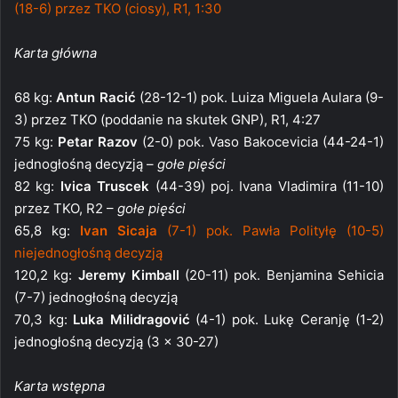
(18-6) przez TKO (ciosy), R1, 1:30
Karta główna
68 kg:
Antun Racić
(28-12-1) pok. Luiza Miguela Aulara (9-
3) przez TKO (poddanie na skutek GNP), R1, 4:27
75 kg:
Petar Razov
(2-0) pok. Vaso Bakocevicia (44-24-1)
jednogłośną decyzją –
gołe pięści
82 kg:
Ivica Truscek
(44-39) poj. Ivana Vladimira (11-10)
przez TKO, R2 –
gołe pięści
65,8 kg:
Ivan Sicaja
(7-1) pok. Pawła Polityłę (10-5)
niejednogłośną decyzją
120,2 kg:
Jeremy Kimball
(20-11) pok. Benjamina Sehicia
(7-7) jednogłośną decyzją
70,3 kg:
Luka Milidragović
(4-1) pok. Lukę Ceranję (1-2)
jednogłośną decyzją (3 x 30-27)
Karta wstępna