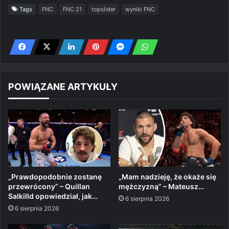
Tags
FNC
FNC 21
topslider
wyniki FNC
POWIĄZANE ARTYKUŁY
„Prawdopodobnie zostanę
„Mam nadzieję, że okaże się
przewrócony” – Quillan
mężczyzną” – Mateusz…
Salkilld opowiedział, jak…
6 sierpnia 2026
6 sierpnia 2026