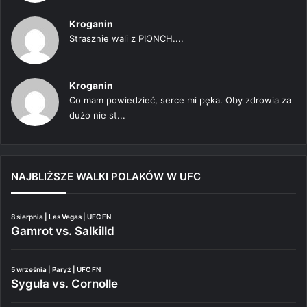
Kroganin
Strasznie wali z PIONCH....
Kroganin
Co mam powiedzieć, serce mi pęka. Oby zdrowia za
dużo nie st...
NAJBLIŻSZE WALKI POLAKÓW W UFC
8 sierpnia | Las Vegas | UFC FN
Gamrot vs. Salkilld
5 września | Paryż | UFC FN
Syguła vs. Cornolle