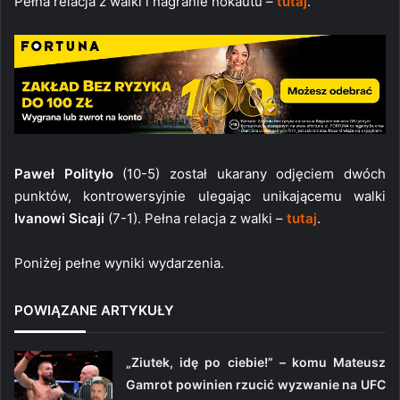
Pełna relacja z walki i nagranie nokautu –
tutaj
.
Paweł Polityło
(10-5) został ukarany odjęciem dwóch
punktów, kontrowersyjnie ulegając unikającemu walki
Ivanowi Sicaji
(7-1). Pełna relacja z walki –
tutaj
.
Poniżej pełne wyniki wydarzenia.
POWIĄZANE ARTYKUŁY
„Ziutek, idę po ciebie!” – komu Mateusz
Gamrot powinien rzucić wyzwanie na UFC