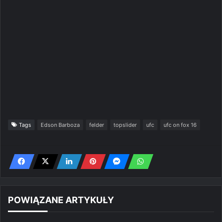
Tags
Edson Barboza
felder
topslider
ufc
ufc on fox 16
POWIĄZANE ARTYKUŁY