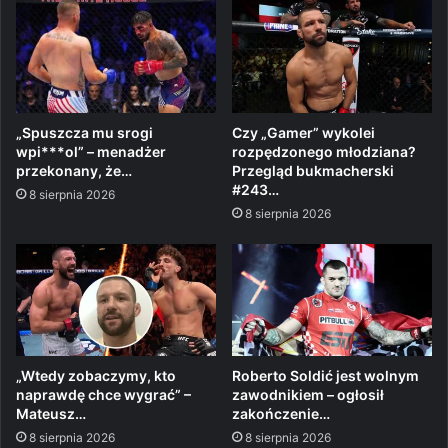
„Spuszcza mu srogi
Czy „Gamer” wykolei
wpi***ol” – menadżer
rozpędzonego młodziana?
przekonany, że…
Przegląd bukmacherski
#243…
8 sierpnia 2026
8 sierpnia 2026
„Wtedy zobaczymy, kto
Roberto Soldić jest wolnym
naprawdę chce wygrać” –
zawodnikiem – ogłosił
Mateusz…
zakończenie…
8 sierpnia 2026
8 sierpnia 2026