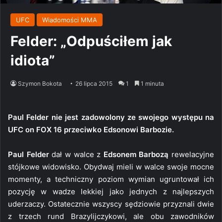
UFC
Wiadomości MMA
Felder: „Odpuściłem jak
idiota”
Szymon Bokota
26 lipca 2015
1
1 minuta
Paul Felder nie jest zadowolony ze swojego występu na
UFC on FOX 16 przeciwko Edsonowi Barbozie.
Paul Felder
dał w walce z
Edsonem Barbozą
rewelacyjne
stójkowe widowisko. Obydwaj mieli w walce swoje mocne
momenty, a techniczny poziom wymian ugruntował ich
pozycję w wadze lekkiej jako jednych z najlepszych
uderzaczy. Ostatecznie wszyscy sędziowie przyznali dwie
z trzech rund Brazylijczykowi, ale obu zawodników