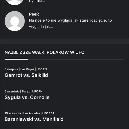
był taki...
PeeR
Na nosie to nie wygląda jak stare rozcięcie, to
wygląda jak...
NAJBLIŻSZE WALKI POLAKÓW W UFC
8 sierpnia | Las Vegas | UFC FN
Gamrot vs. Salkilld
5 września | Paryż | UFC FN
Syguła vs. Cornolle
19 września | Los Angeles | UFC 331
Baraniewski vs. Menifield