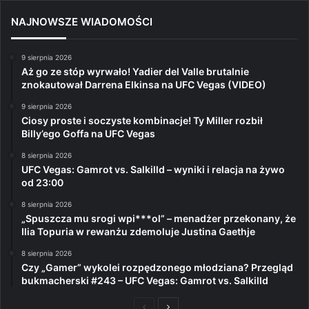
NAJNOWSZE WIADOMOŚCI
9 sierpnia 2026
Aż go ze stóp wyrwało! Yadier del Valle brutalnie
znokautował Darrena Elkinsa na UFC Vegas (VIDEO)
9 sierpnia 2026
Ciosy proste i soczyste kombinacje! Ty Miller rozbił
Billy’ego Goffa na UFC Vegas
8 sierpnia 2026
UFC Vegas: Gamrot vs. Salkilld – wyniki i relacja na żywo
od 23:00
8 sierpnia 2026
„Spuszcza mu srogi wpi***ol” – menadżer przekonany, że
Ilia Topuria w rewanżu zdemoluje Justina Gaethje
8 sierpnia 2026
Czy „Gamer” wykolei rozpędzonego młodziana? Przegląd
bukmacherski #243 – UFC Vegas: Gamrot vs. Salkilld
Poprzednia
Następna