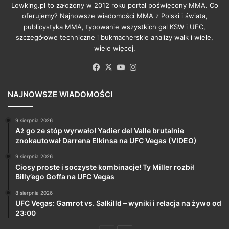
Lowking.pl to założony w 2012 roku portal poświęcony MMA. Co
oferujemy? Najnowsze wiadomości MMA z Polski i świata,
publicystyka MMA, typowanie wszystkich gal KSW i UFC,
szczegółowe techniczne i bukmacherskie analizy walk i wiele,
wiele więcej.
Facebook
X
YouTube
Instagram
NAJNOWSZE WIADOMOŚCI
9 sierpnia 2026
Aż go ze stóp wyrwało! Yadier del Valle brutalnie
znokautował Darrena Elkinsa na UFC Vegas (VIDEO)
9 sierpnia 2026
Ciosy proste i soczyste kombinacje! Ty Miller rozbił
Billy’ego Goffa na UFC Vegas
8 sierpnia 2026
UFC Vegas: Gamrot vs. Salkilld – wyniki i relacja na żywo od
23:00