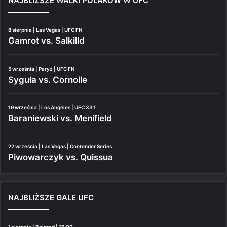
NAJBLIŻSZE WALKI POLAKÓW W UFC
8 sierpnia | Las Vegas | UFC FN
Gamrot vs. Salkilld
5 września | Paryż | UFC FN
Syguła vs. Cornolle
19 września | Los Angeles | UFC 331
Baraniewski vs. Menifield
22 września | Las Vegas | Contender Series
Piwowarczyk vs. Quissua
NAJBLIŻSZE GALE UFC
1 sierpnia | Belgrad | 16:00