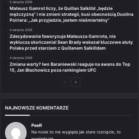
5 sierpnia 2026
Mateusz Gamrot liczy, że Quillan Salkilld „będzie
mężczyzną” i nie zmieni strategii, kusi obecnością Dustina
Poiriera: „Jak przyjedzie, jestem nieśmiertelny”
4 sierpnia 2026
Zdecydowanie faworyzuje Mateusza Gamrota, nie
wyklucza skończenia! Sean Brady wskazał kluczowe atuty
Polaka przed starciem z Quillanem Salkilldem
4 sierpnia 2026
Zmiana warty? Iwo Baraniewski reaguje na awans do Top
15, Jan Błachowicz poza rankingiem UFC
Poprzednia
Następna
strona
strona
NAJNOWSZE KOMENTARZE
PeeR
Na nosie to nie wygląda jak stare rozcięcie, to
wygląda jak...