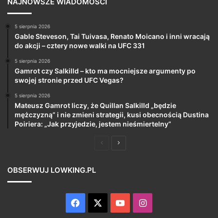
NAJNOWSZE WIADOMOŚCI
5 sierpnia 2026
Gable Steveson, Tai Tuivasa, Renato Moicano i inni wracają
do akcji – cztery nowe walki na UFC 331
5 sierpnia 2026
Gamrot czy Salkilld – kto ma mocniejsze argumenty po
swojej stronie przed UFC Vegas?
5 sierpnia 2026
Mateusz Gamrot liczy, że Quillan Salkilld „będzie
mężczyzną” i nie zmieni strategii, kusi obecnością Dustina
Poiriera: „Jak przyjedzie, jestem nieśmiertelny”
Poprzednia
Następna
strona
strona
OBSERWUJ LOWKING.PL
Facebook
X
YouTube
Instagram