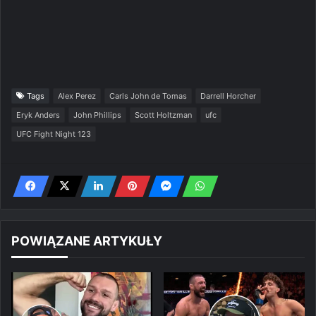
Tags
Alex Perez
Carls John de Tomas
Darrell Horcher
Eryk Anders
John Phillips
Scott Holtzman
ufc
UFC Fight Night 123
POWIĄZANE ARTYKUŁY