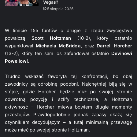
Vegas?
5 sierpnia 2026
W limicie 155 funtów o drugie z rzędu zwycięstwo
powalczą
Scott Holtzman
(10-2), który ostatnio
wypunktował
Michaela McBride’a
, oraz
Darrell Horcher
(13-2), który ten sam los zafundował ostatnio
Devinowi
Powellowi
.
Trudno wskazać faworyta tej konfrontacji, bo obaj
zawodnicy są odrobinę podobni. Najchętniej biją się w
stójce, gdzie Horcher będzie miał po swojej stronie
odwrotną pozycję i szlify techniczne, a Holtzman
aktywnosć – Horcher miewa bowiem długie momenty
przestojów. Prawdopodobnie jednak zapasy okażą się
czynnikiem decydującym – a tutaj minimalną przewagę
może mieć po swojej stronie Holtzman.