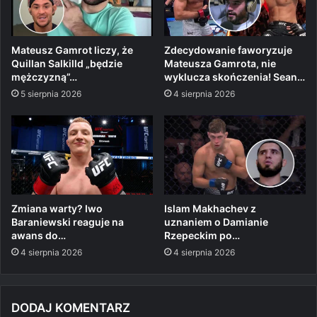
Mateusz Gamrot liczy, że
Zdecydowanie faworyzuje
Quillan Salkilld „będzie
Mateusza Gamrota, nie
mężczyzną”…
wyklucza skończenia! Sean…
5 sierpnia 2026
4 sierpnia 2026
Zmiana warty? Iwo
Islam Makhachev z
Baraniewski reaguje na
uznaniem o Damianie
awans do…
Rzepeckim po…
4 sierpnia 2026
4 sierpnia 2026
DODAJ KOMENTARZ