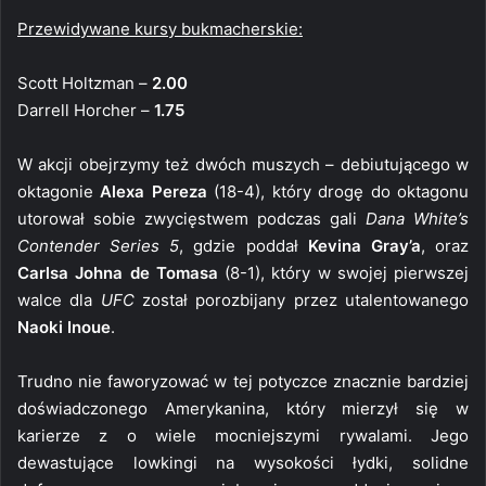
Przewidywane kursy bukmacherskie:
Scott Holtzman –
2.00
Darrell Horcher –
1.75
W akcji obejrzymy też dwóch muszych – debiutującego w
oktagonie
Alexa Pereza
(18-4), który drogę do oktagonu
utorował sobie zwycięstwem podczas gali
Dana White’s
Contender Series 5
, gdzie poddał
Kevina Gray’a
, oraz
Carlsa Johna de Tomasa
(8-1), który w swojej pierwszej
walce dla
UFC
został porozbijany przez utalentowanego
Naoki Inoue
.
Trudno nie faworyzować w tej potyczce znacznie bardziej
doświadczonego Amerykanina, który mierzył się w
karierze z o wiele mocniejszymi rywalami. Jego
dewastujące lowkingi na wysokości łydki, solidne