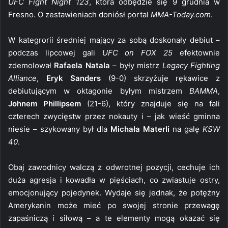
UFC Fight Night 123
, która odbędzie się 9 grudnia w
Fresno. O zestawieniach doniósł portal
MMA-Today.com
.
W kategrorii średniej mający za sobą doskonały debiut –
podczas lipcowej gali
UFC on FOX 25
efektownie
zdemolował
Rafaela Natala
– były mistrz
Legacy Fighting
Alliance
,
Eryk Sanders
(9-0) skrzyżuje rękawice z
debiutującym w oktagonie byłym mistrzem
BAMMA
,
Johnem Phillipsem
(21-6), który znajduje się na fali
czterech zwycięstw przez nokauty i – jak wieść gminna
niesie – szykowany był dla
Michała Materli
na galę
KSW
40
.
Obaj zawodnicy walczą z odwrotnej pozycji, cechuje ich
duża agresja i kowadła w pięściach, co zwiastuje ostry,
emocjonujący pojedynek. Wydaje się jednak, że potężny
Amerykanin może mieć po swojej stronie przewagę
zapaśniczą i siłową – a te elementy mogą okazać się