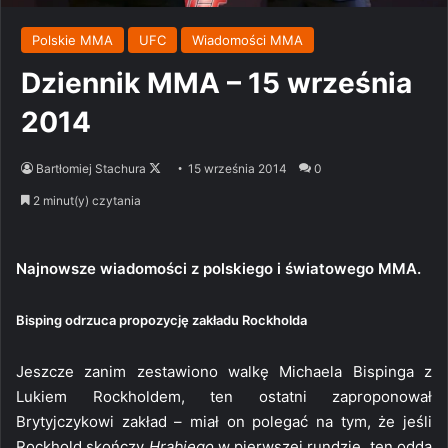
Polskie MMA
UFC
Wiadomości MMA
Dziennik MMA – 15 września
2014
Follow
Bartłomiej Stachura
15 września 2014
0
on
2 minut(y) czytania
X
Najnowsze wiadomości z polskiego i światowego MMA.
Bisping odrzuca propozycję zakładu Rockholda
Jeszcze zanim zestawiono walkę Michaela Bispinga z
Lukiem Rockholdem, ten ostatni zaproponował
Brytyjczykowi zakład – miał on polegać na tym, że jeśli
Rockhold skończy
Hrabiego
w pierwszej rundzie, ten odda