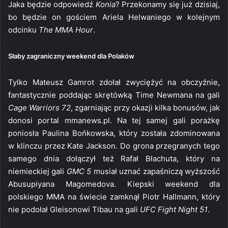
Jaka będzie odpowiedź
Konia
? Przekonamy się już dzisiaj,
bo będzie on gościem Ariela Helwaniego w kolejnym
odcinku
The MMA Hour
.
Słaby zagraniczny weekend dla Polaków
Tylko Mateusz Gamrot zdołał zwyciężyć na obczyźnie,
fantastycznie poddając skrętówką Time Newmana na gali
Cage Warriors 72
, zgarniając przy okazji kilka bonusów, jak
donosi portal mmanews.pl. Na tej samej gali porażkę
poniosła Paulina Bońkowska, który została zdominowana
w klinczu przez Kate Jackson. Do grona przegranych tego
samego dnia dołączył też Rafał Błachuta, który na
niemieckiej gali
GMC 5
musiał uznać zapaśniczą wyższość
Abusupiyana Magomedova. Kiepski weekend dla
polskiego MMA na świecie zamknął Piotr Hallmann, który
nie podołał Gleisonowi Tibau na gali
UFC Fight Night 51
.