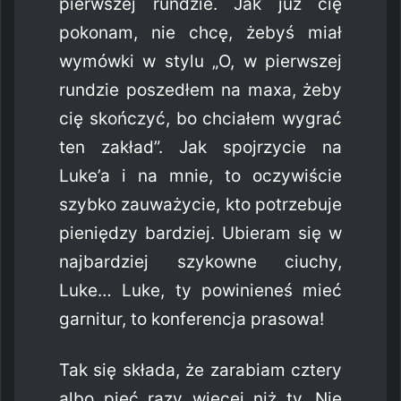
pierwszej rundzie. Jak już cię
pokonam, nie chcę, żebyś miał
wymówki w stylu „O, w pierwszej
rundzie poszedłem na maxa, żeby
cię skończyć, bo chciałem wygrać
ten zakład”. Jak spojrzycie na
Luke’a i na mnie, to oczywiście
szybko zauważycie, kto potrzebuje
pieniędzy bardziej. Ubieram się w
najbardziej szykowne ciuchy,
Luke… Luke, ty powinieneś mieć
garnitur, to konferencja prasowa!
Tak się składa, że zarabiam cztery
albo pięć razy więcej niż ty. Nie