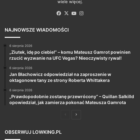
wiele więcej.
Facebook
X
YouTube
Instagram
NAJNOWSZE WIADOMOŚCI
6 sierpnia 2026
„Ziutek, idę po ciebie!” – komu Mateusz Gamrot powinien
rzucić wyzwanie na UFC Vegas? Nieoczywisty rywal!
6 sierpnia 2026
Jan Błachowicz odpowiedział na zaproszenie w
oktagonowe tany ze strony Roberta Whittakera
6 sierpnia 2026
„Prawdopodobnie zostanę przewrócony” – Quillan Salkilld
opowiedział, jak zamierza pokonać Mateusza Gamrota
Poprzednia
Następna
strona
strona
OBSERWUJ LOWKING.PL