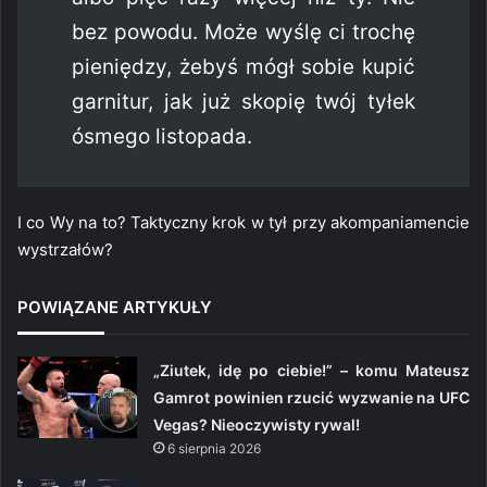
bez powodu. Może wyślę ci trochę
pieniędzy, żebyś mógł sobie kupić
garnitur, jak już skopię twój tyłek
ósmego listopada.
I co Wy na to? Taktyczny krok w tył przy akompaniamencie
wystrzałów?
POWIĄZANE ARTYKUŁY
„Ziutek, idę po ciebie!” – komu Mateusz
Gamrot powinien rzucić wyzwanie na UFC
Vegas? Nieoczywisty rywal!
6 sierpnia 2026