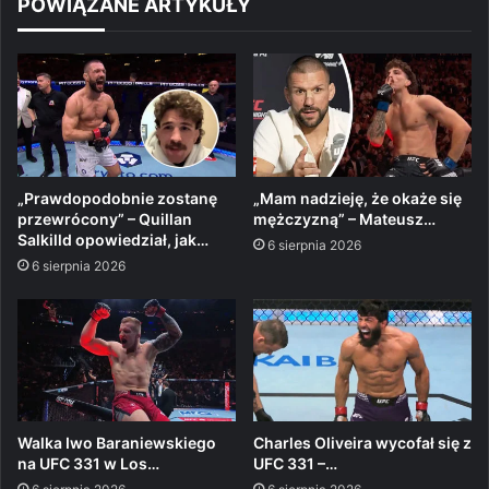
POWIĄZANE ARTYKUŁY
„Prawdopodobnie zostanę
„Mam nadzieję, że okaże się
przewrócony” – Quillan
mężczyzną” – Mateusz…
Salkilld opowiedział, jak…
6 sierpnia 2026
6 sierpnia 2026
Walka Iwo Baraniewskiego
Charles Oliveira wycofał się z
na UFC 331 w Los…
UFC 331 –…