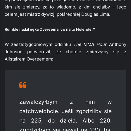
kim się zmierzy, za to wiadomo, z kim chciałby – jego
celem jest mistrz dywizji półśredniej Douglas Lima.
Rumble nadal nęka Overeema, co na to Holender?
W zeszłotygodniowym odcinku
The MMA Hour
Anthony
Johnson potwierdził, że chętnie zmierzyłby się z
Alistairem Overeemem:
Zawalczyłbym z nim w
catchweighcie. Jeśli zgodziłby się
na 225, do dzieła. Albo 220.
Zgodziłbym się nawet na 230 lbs,