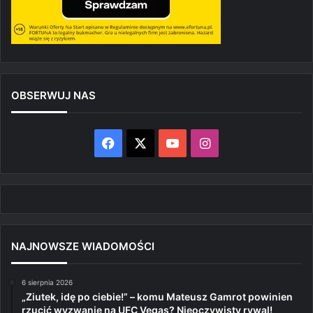
OBSERWUJ NAS
Facebook
X
YouTube
Instagram
NAJNOWSZE WIADOMOŚCI
6 sierpnia 2026
„Ziutek, idę po ciebie!” – komu Mateusz Gamrot powinien
rzucić wyzwanie na UFC Vegas? Nieoczywisty rywal!