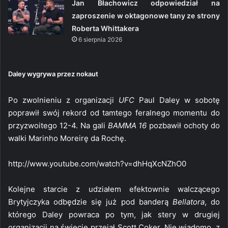
Jan Błachowicz odpowiedział na
zaproszenie w oktagonowe tany ze strony
Roberta Whittakera
6 sierpnia 2026
Daley wygrywa przez nokaut
Po zwolnieniu z organizacji
UFC
Paul Daley w sobotę
poprawił swój rekord od tamtego feralnego momentu do
przyzwoitego 12-4. Na gali
BAMMA 16
pozbawił ochoty do
walki Marinho Moreirę da Rochę.
http://www.youtube.com/watch?v=dhHqXcNZhO0
Kolejne starcie z udziałem efektownie walczącego
Brytyjczyka odbędzie się już pod banderą
Bellatora
, do
którego Daley powraca po tym, jak stery w drugiej
organizacji na świecie przejął Scott Coker. Nie wiadomo, z