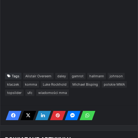
Tags
Alistair Overeem
daley
gamrot
hallmann
johnson
klaczek
komma
Luke Rockhold
Michael Bisping
polskie MMA
topslider
ufc
wiadomości mma