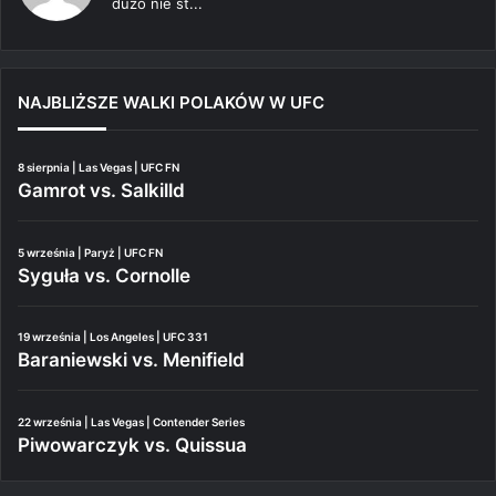
dużo nie st...
NAJBLIŻSZE WALKI POLAKÓW W UFC
8 sierpnia | Las Vegas | UFC FN
Gamrot vs. Salkilld
5 września | Paryż | UFC FN
Syguła vs. Cornolle
19 września | Los Angeles | UFC 331
Baraniewski vs. Menifield
22 września | Las Vegas | Contender Series
Piwowarczyk vs. Quissua