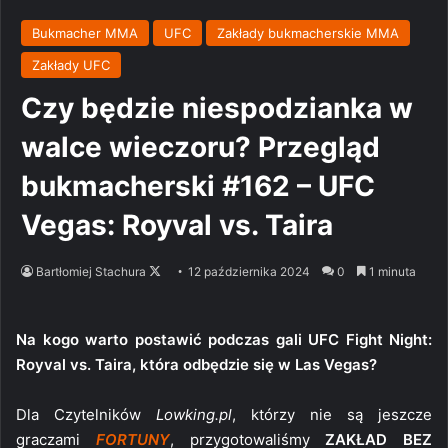
Bukmacher MMA
UFC
Zakłady bukmacherskie MMA
Zakłady UFC
Czy będzie niespodzianka w
walce wieczoru? Przegląd
bukmacherski #162 – UFC
Vegas: Royval vs. Taira
Follow
Bartłomiej Stachura
12 października 2024
0
1 minuta
on
X
Na kogo warto postawić podczas gali UFC Fight Night:
Royval vs. Taira, która odbędzie się w Las Vegas?
Dla Czytelników
Lowking.pl
, którzy nie są jeszcze
graczami
FORTUNY
, przygotowaliśmy
ZAKŁAD BEZ