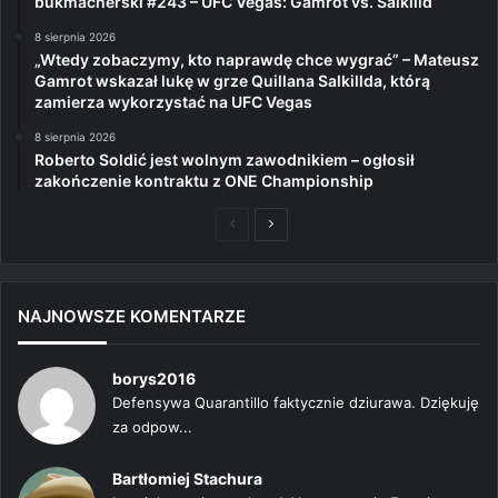
bukmacherski #243 – UFC Vegas: Gamrot vs. Salkilld
8 sierpnia 2026
„Wtedy zobaczymy, kto naprawdę chce wygrać” – Mateusz
Gamrot wskazał lukę w grze Quillana Salkillda, którą
zamierza wykorzystać na UFC Vegas
8 sierpnia 2026
Roberto Soldić jest wolnym zawodnikiem – ogłosił
zakończenie kontraktu z ONE Championship
Poprzednia
Następna
strona
strona
NAJNOWSZE KOMENTARZE
borys2016
Defensywa Quarantillo faktycznie dziurawa. Dziękuję
za odpow...
Bartłomiej Stachura