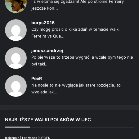
I z wieloma się zgadzam! Ale po stronie Ferreiry
jeszcze kon...
borys2016
Czy mogę prosić o kilka zdań w temacie walki
Ferreira vs Qua...
janusz.andrzej
Po pierwsze to trzeba wygrać, a wcale bym tego nie
był taki...
PeeR
Na nosie to nie wygląda jak stare rozcięcie, to
wygląda jak...
NAJBLIŻSZE WALKI POLAKÓW W UFC
8 sierpnia | Las Vegas | UFC FN