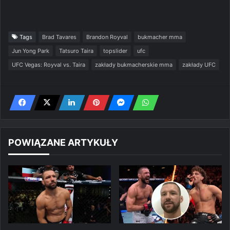
Tags
Brad Tavares
Brandon Royval
bukmacher mma
Jun Yong Park
Tatsuro Taira
topslider
ufc
UFC Vegas: Royval vs. Taira
zakłady bukmacherskie mma
zakłady UFC
POWIĄZANE ARTYKUŁY