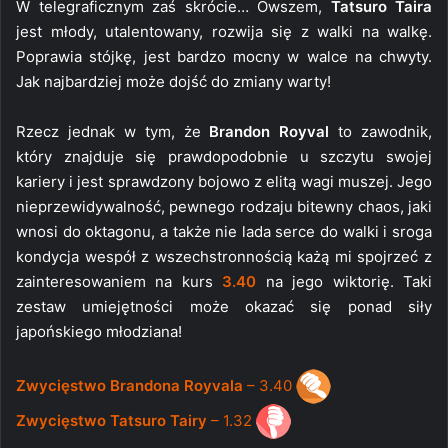
W telegraficznym zaś skrócie… Owszem,
Tatsuro Taira
jest młody, utalentowany, rozwija się z walki na walkę.
Poprawia stójkę, jest bardzo mocny w walce na chwyty.
Jak najbardziej może dojść do zmiany warty!
Rzecz jednak w tym, że
Brandon Royval
to zawodnik,
który znajduje się prawdopodobnie u szczytu swojej
kariery i jest sprawdzony bojowo z elitą wagi muszej. Jego
nieprzewidywalność, pewnego rodzaju bitewny chaos, jaki
wnosi do oktagonu, a także nie lada serce do walki i sroga
kondycja wespół z wszechstronnością każą mi spojrzeć z
zainteresowaniem na kurs
3.40
na jego wiktorię. Taki
zestaw umiejętności może okazać się ponad siły
japońskiego młodziana!
Zwycięstwo Brandona Royvala
– 3.40
Zwycięstwo Tatsuro Tairy
– 1.32