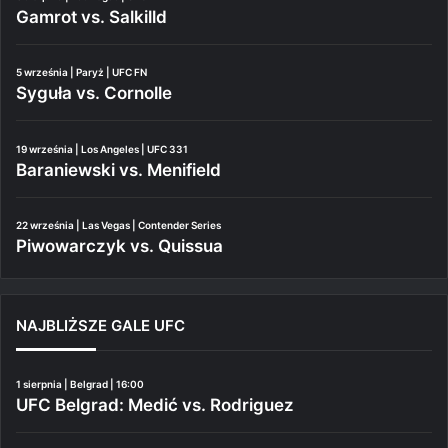
Gamrot vs. Salkilld
5 września | Paryż | UFC FN
Syguła vs. Cornolle
19 września | Los Angeles | UFC 331
Baraniewski vs. Menifield
22 września | Las Vegas | Contender Series
Piwowarczyk vs. Quissua
NAJBLIŻSZE GALE UFC
1 sierpnia | Belgrad | 16:00
UFC Belgrad: Medić vs. Rodriguez