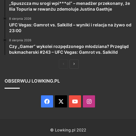
„Spuszcza mu srogi wpi***ol” – menadżer przekonany, że
Ilia Topuria w rewanżu zdemoluje Justina Gaethje
8 sierpnia 2026
UFC Vegas: Gamrot vs. Salkilld – wyniki i relacja na żywo od
23:00
8 sierpnia 2026
Czy „Gamer” wykolei rozpędzonego młodziana? Przegląd
bukmacherski #243 – UFC Vegas: Gamrot vs. Salkilld
Poprzednia
Następna
strona
strona
OBSERWUJ LOWKING.PL
Facebook
X
YouTube
Instagram
© Lowking.pl 2022