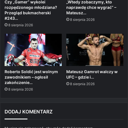
Czy „Gamer” wykolei
„Wtedy zobaczymy, kto
rozpędzonego młodziana?
naprawdę chce wygrać” –
Przegląd bukmacherski
Mateusz…
#243…
8 sierpnia 2026
8 sierpnia 2026
Roberto Soldić jest wolnym
Mateusz Gamrot walczy w
zawodnikiem – ogłosił
UFC – gdzie i…
zakończenie…
8 sierpnia 2026
8 sierpnia 2026
DODAJ KOMENTARZ