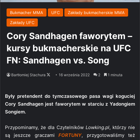
Bukmacher MMA
UFC
Zakłady bukmacherskie MMA
Zakłady UFC
Cory Sandhagen faworytem –
kursy bukmacherskie na UFC
FN: Sandhagen vs. Song
Follow
Bartłomiej Stachura
16 września 2022
2
1 minuta
on
X
Były pretendent do tymczasowego pasa wagi koguciej
Cory Sandhagen jest faworytem w starciu z Yadongiem
Songiem.
Przypominamy, że dla Czytelników
Lowking.pl
, którzy nie
są jeszcze graczami
FORTUNY
, przygotowaliśmy też