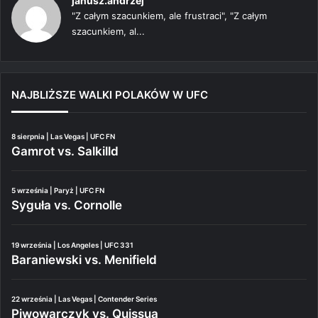
janusz.andrzej
"Z całym szacunkiem, ale frustraci", "Z całym
szacunkiem, al...
NAJBLIŻSZE WALKI POLAKÓW W UFC
8 sierpnia | Las Vegas | UFC FN
Gamrot vs. Salkilld
5 września | Paryż | UFC FN
Syguła vs. Cornolle
19 września | Los Angeles | UFC 331
Baraniewski vs. Menifield
22 września | Las Vegas | Contender Series
Piwowarczyk vs. Quissua