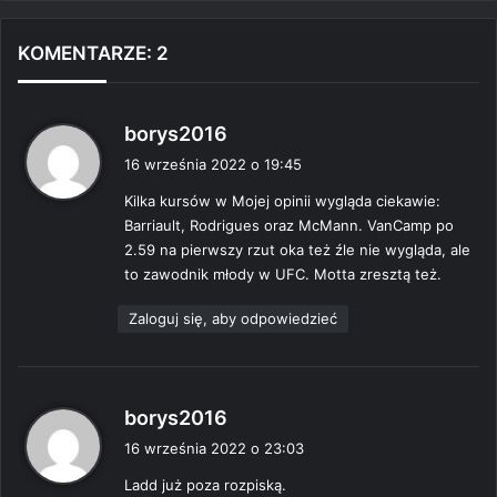
KOMENTARZE: 2
p
borys2016
i
16 września 2022 o 19:45
s
Kilka kursów w Mojej opinii wygląda ciekawie:
z
Barriault, Rodrigues oraz McMann. VanCamp po
e
2.59 na pierwszy rzut oka też źle nie wygląda, ale
:
to zawodnik młody w UFC. Motta zresztą też.
Zaloguj się, aby odpowiedzieć
p
borys2016
i
16 września 2022 o 23:03
s
Ladd już poza rozpiską.
z