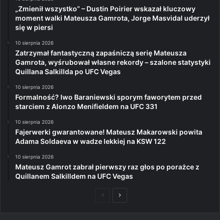
„Zmienił wszystko” – Dustin Poirier wskazał kluczowy
moment walki Mateusza Gamrota, Jorge Masvidal uderzył
się w piersi
10 sierpnia 2026
Zatrzymał fantastyczną zapaśniczą serię Mateusza
Gamrota, wyśrubował własne rekordy – szalone statystyki
Quillana Salkillda po UFC Vegas
10 sierpnia 2026
Formalność? Iwo Baraniewski sporym faworytem przed
starciem z Alonzo Menifieldem na UFC 331
10 sierpnia 2026
Fajerwerki gwarantowane! Mateusz Makarowski powita
Adama Soldaeva w wadze lekkiej na KSW 122
10 sierpnia 2026
Mateusz Gamrot zabrał pierwszy raz głos po porażce z
Quillanem Salkilldem na UFC Vegas
Poprzednia
Następna
strona
strona