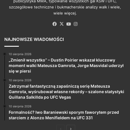
publicystyka MMA, typowanie wszystkich gal KSW i UFC,
szczegółowe techniczne i bukmacherskie analizy walk i wiele,
wiele więcej.
Facebook
X
YouTube
Instagram
NAJNOWSZE WIADOMOŚCI
10 sierpnia 2026
„Zmienił wszystko” – Dustin Poirier wskazał kluczowy
moment walki Mateusza Gamrota, Jorge Masvidal uderzył
się w piersi
10 sierpnia 2026
Zatrzymał fantastyczną zapaśniczą serię Mateusza
Gamrota, wyśrubował własne rekordy – szalone statystyki
Quillana Salkillda po UFC Vegas
10 sierpnia 2026
Formalność? Iwo Baraniewski sporym faworytem przed
starciem z Alonzo Menifieldem na UFC 331
Poprzednia
Następna