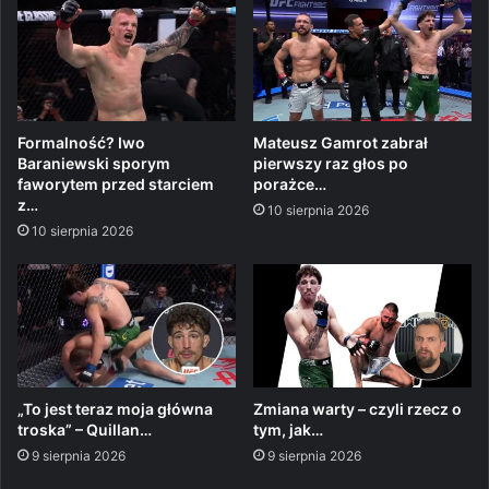
Formalność? Iwo
Mateusz Gamrot zabrał
Baraniewski sporym
pierwszy raz głos po
faworytem przed starciem
porażce…
z…
10 sierpnia 2026
10 sierpnia 2026
„To jest teraz moja główna
Zmiana warty – czyli rzecz o
troska” – Quillan…
tym, jak…
9 sierpnia 2026
9 sierpnia 2026