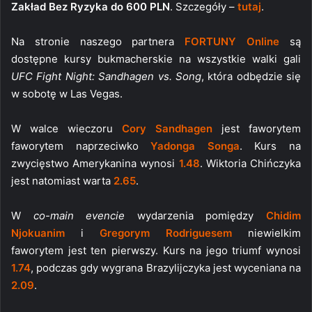
Zakład Bez Ryzyka do 600 PLN
. Szczegóły –
tutaj
.
Na stronie naszego partnera
FORTUNY Online
są
dostępne kursy bukmacherskie na wszystkie walki gali
UFC Fight Night: Sandhagen vs. Song
, która odbędzie się
w sobotę w Las Vegas.
W walce wieczoru
Cory Sandhagen
jest faworytem
faworytem naprzeciwko
Yadonga Songa
. Kurs na
zwycięstwo Amerykanina wynosi
1.48
. Wiktoria Chińczyka
jest natomiast warta
2.65
.
W
co-main evencie
wydarzenia pomiędzy
Chidim
Njokuanim
i
Gregorym Rodriguesem
niewielkim
faworytem jest ten pierwszy. Kurs na jego triumf wynosi
1.74
, podczas gdy wygrana Brazylijczyka jest wyceniana na
2.09
.