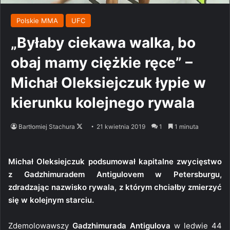
Polskie MMA
UFC
„Byłaby ciekawa walka, bo
obaj mamy ciężkie ręce” –
Michał Oleksiejczuk łypie w
kierunku kolejnego rywala
Follow
Bartłomiej Stachura
21 kwietnia 2019
1
1 minuta
on
X
Michał Oleksiejczuk podsumował kapitalne zwycięstwo
z Gadzhimuradem Antigulovem w Petersburgu,
zdradzając nazwisko rywala, z którym chciałby zmierzyć
się w kolejnym starciu.
Zdemolowawszy
Gadzhimurada Antigulova
w ledwie 44