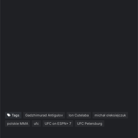
Tags
Gadzhimurad Antigulov
Ion Cutelaba
michał oleksiejczuk
polskie MMA
ufc
UFC on ESPN+ 7
UFC Petersburg