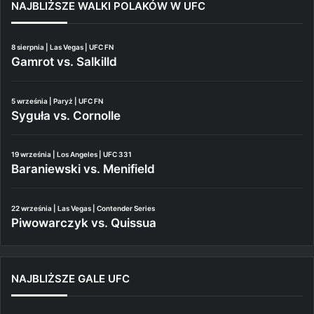
NAJBLIŻSZE WALKI POLAKÓW W UFC
8 sierpnia | Las Vegas | UFC FN
Gamrot vs. Salkilld
5 września | Paryż | UFC FN
Syguła vs. Cornolle
19 września | Los Angeles | UFC 331
Baraniewski vs. Menifield
22 września | Las Vegas | Contender Series
Piwowarczyk vs. Quissua
NAJBLIŻSZE GALE UFC