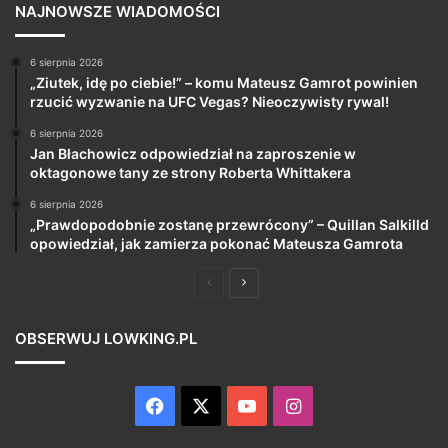
NAJNOWSZE WIADOMOŚCI
6 sierpnia 2026
„Ziutek, idę po ciebie!” – komu Mateusz Gamrot powinien
rzucić wyzwanie na UFC Vegas? Nieoczywisty rywal!
6 sierpnia 2026
Jan Błachowicz odpowiedział na zaproszenie w
oktagonowe tany ze strony Roberta Whittakera
6 sierpnia 2026
„Prawdopodobnie zostanę przewrócony” – Quillan Salkilld
opowiedział, jak zamierza pokonać Mateusza Gamrota
Poprzednia
Następna
strona
strona
OBSERWUJ LOWKING.PL
Facebook
X
YouTube
Instagram