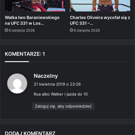
Walka Iwo Baraniewskiego
Charles Oliveira wycofał się z
na UFC 331 w Los…
UFC 331 –…
6 sierpnia 2026
6 sierpnia 2026
KOMENTARZE: 1
p
Naczelny
i
21 kwietnia 2019 o 23:26
s
Rua albo Walker i jazda do 10
z
e
Zaloguj się, aby odpowiedzieć
:
DODAJ KOMENTARZ