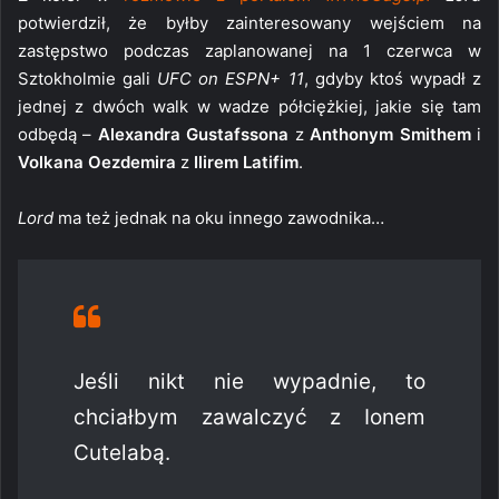
potwierdził, że byłby zainteresowany wejściem na
zastępstwo podczas zaplanowanej na 1 czerwca w
Sztokholmie gali
UFC on ESPN+ 11
, gdyby ktoś wypadł z
jednej z dwóch walk w wadze półciężkiej, jakie się tam
odbędą –
Alexandra Gustafssona
z
Anthonym Smithem
i
Volkana Oezdemira
z
Ilirem Latifim
.
Lord
ma też jednak na oku innego zawodnika…
Jeśli nikt nie wypadnie, to
chciałbym zawalczyć z Ionem
Cutelabą.