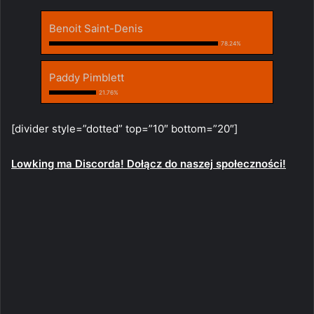
Benoit Saint-Denis
78.24%
Paddy Pimblett
21.76%
[divider style=”dotted” top=”10″ bottom=”20″]
Lowking ma Discorda! Dołącz do naszej społeczności!