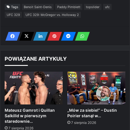
Tags
Benoit Saint-Denis
Paddy Pimblett
topslider
ufc
UFC 329
UFC 329: McGregor vs. Holloway 2
POWIĄZANE ARTYKUŁY
Mateusz Gamrot i Quillan
„Mów za siebie!” – Dustin
Salkilld w pierwszym
Poirier stanął w…
staredownie…
7 sierpnia 2026
7 sierpnia 2026