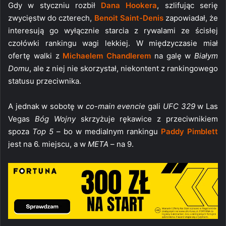
Gdy w styczniu rozbił
Dana Hookera
, szlifując serię
zwycięstw do czterech,
Benoit Saint-Denis
zapowiadał, że
interesują go wyłącznie starcia z rywalami ze ścisłej
czołówki rankingu wagi lekkiej. W międzyczasie miał
ofertę walki z
Michaelem Chandlerem
na galę w
Białym
Domu
, ale z niej nie skorzystał, niekontent z rankingowego
statusu przeciwnika.
A jednak w sobotę w
co-main evencie
gali
UFC 329
w Las
Vegas
Bóg Wojny
skrzyżuje rękawice z przeciwnikiem
spoza
Top 5
– bo w medialnym rankingu
Paddy Pimblett
jest na 6. miejscu, a w
META
– na 9.