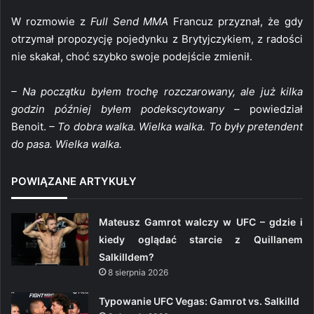
W rozmowie z
Full Send MMA
Francuz przyznał, że gdy
otrzymał propozycję pojedynku z Brytyjczykiem, z radości
nie skakał, choć szybko swoje podejście zmienił.
– Na początku byłem trochę rozczarowany, ale już kilka
godzin później byłem podekscytowany –
powiedział
Benoit.
– To dobra walka. Wielka walka. To były pretendent
do pasa. Wielka walka.
POWIĄZANE ARTYKUŁY
Mateusz Gamrot walczy w UFC – gdzie i
kiedy oglądać starcie z Quillanem
Salkilldem?
8 sierpnia 2026
Typowanie UFC Vegas: Gamrot vs. Salkilld