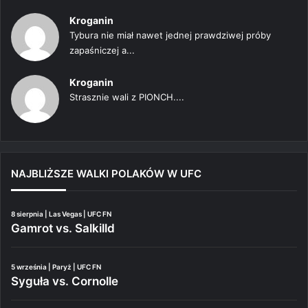
Kroganin
Tybura nie miał nawet jednej prawdziwej próby
zapaśniczej a...
Kroganin
Strasznie wali z PIONCH....
NAJBLIŻSZE WALKI POLAKÓW W UFC
8 sierpnia | Las Vegas | UFC FN
Gamrot vs. Salkilld
5 września | Paryż | UFC FN
Syguła vs. Cornolle