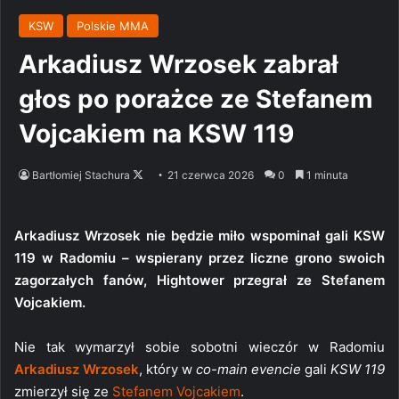
KSW
Polskie MMA
Arkadiusz Wrzosek zabrał
głos po porażce ze Stefanem
Vojcakiem na KSW 119
Follow
Bartłomiej Stachura
21 czerwca 2026
0
1 minuta
on
X
Arkadiusz Wrzosek nie będzie miło wspominał gali KSW
119 w Radomiu – wspierany przez liczne grono swoich
zagorzałych fanów, Hightower przegrał ze Stefanem
Vojcakiem.
Nie tak wymarzył sobie sobotni wieczór w Radomiu
Arkadiusz Wrzosek
, który w
co-main evencie
gali
KSW 119
zmierzył się ze
Stefanem Vojcakiem
.