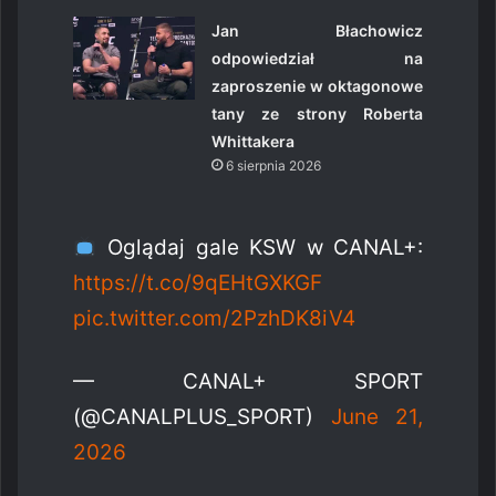
Jan Błachowicz
odpowiedział na
zaproszenie w oktagonowe
tany ze strony Roberta
Whittakera
6 sierpnia 2026
Oglądaj gale KSW w CANAL+:
https://t.co/9qEHtGXKGF
pic.twitter.com/2PzhDK8iV4
— CANAL+ SPORT
(@CANALPLUS_SPORT)
June 21,
2026