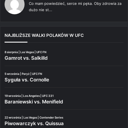
Co mam powiedzieć, serce mi pęka. Oby zdrowia za
dużo nie st...
NAJBLIŻSZE WALKI POLAKÓW W UFC
8 sierpnia | Las Vegas | UFC FN
Gamrot vs. Salkilld
5 września | Paryż | UFC FN
Syguła vs. Cornolle
19 września | Los Angeles | UFC 331
Baraniewski vs. Menifield
22 września | Las Vegas | Contender Series
Piwowarczyk vs. Quissua