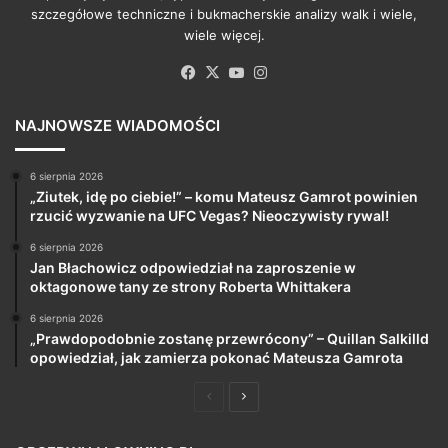
szczegółowe techniczne i bukmacherskie analizy walk i wiele,
wiele więcej.
Facebook
X
YouTube
Instagram
NAJNOWSZE WIADOMOŚCI
6 sierpnia 2026
„Ziutek, idę po ciebie!” – komu Mateusz Gamrot powinien
rzucić wyzwanie na UFC Vegas? Nieoczywisty rywal!
6 sierpnia 2026
Jan Błachowicz odpowiedział na zaproszenie w
oktagonowe tany ze strony Roberta Whittakera
6 sierpnia 2026
„Prawdopodobnie zostanę przewrócony” – Quillan Salkilld
opowiedział, jak zamierza pokonać Mateusza Gamrota
Poprzednia
Następna
strona
strona