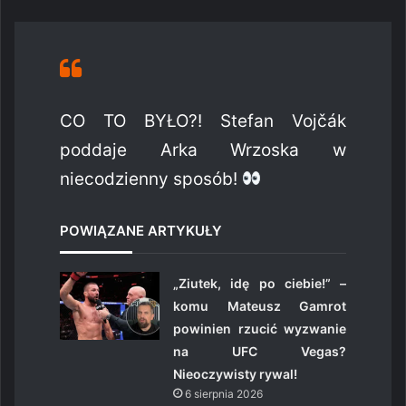
CO TO BYŁO?! Stefan Vojčák
poddaje Arka Wrzoska w
niecodzienny sposób!
POWIĄZANE ARTYKUŁY
„Ziutek, idę po ciebie!” –
komu Mateusz Gamrot
powinien rzucić wyzwanie
na UFC Vegas?
Nieoczywisty rywal!
6 sierpnia 2026