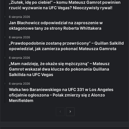
„Ziutek, idę po ciebie!” – komu Mateusz Gamrot powinien
rzucić wyzwanie na UFC Vegas? Nieoczywisty rywal!
6 sierpnia 2026
Jan Błachowicz odpowiedział na zaproszenie w
oktagonowe tany ze strony Roberta Whittakera
6 sierpnia 2026
„Prawdopodobnie zostanę przewrócony” – Quillan Salkilld
opowiedział, jak zamierza pokonać Mateusza Gamrota
6 sierpnia 2026
„Mam nadzieję, że okaże się mężczyzną” – Mateusz
Gamrot wskazał dwa klucze do pokonania Quillana
Salkillda na UFC Vegas
6 sierpnia 2026
Walka Iwo Baraniewskiego na UFC 331 w Los Angeles
oficjalnie ogłoszona – Polak zmierzy się z Alonzo
Menifieldem
Poprzednia
Następna
strona
strona