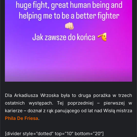
Dla Arkadiusza Wrzoska była to druga porażka w trzech
ostatnich występach. Tej poprzedniej – pierwszej w
karierze – doznał z rąk panującego od lat nad Wisłą mistrza
Phila De Friesa
.
[divider style=”dotted” top=”10″ bottom=”20″]