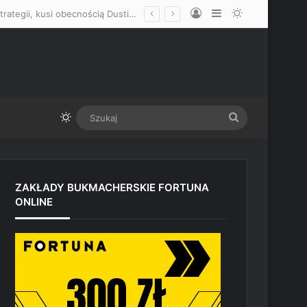
Log In
Sidebar
Switch skin
Mateusz Gamrot liczy, że Quillan Salkilld „będzie mężczyzną” i nie zmieni strategii, kusi obecnością Dustina Poiriera: „Jak przyjedzie, jestem nieśmiertelny”
Switch skin
Szukaj
ZAKŁADY BUKMACHERSKIE FORTUNA
ONLINE