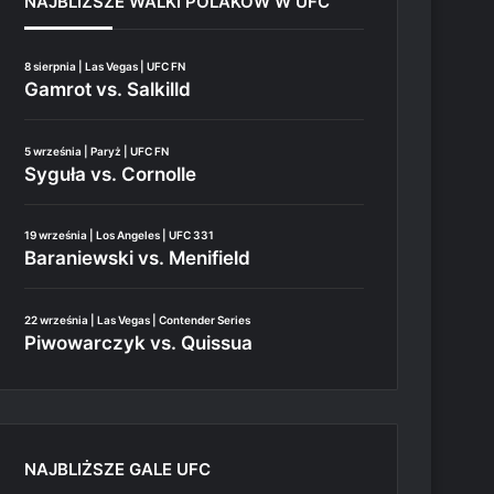
NAJBLIŻSZE WALKI POLAKÓW W UFC
8 sierpnia | Las Vegas | UFC FN
Gamrot vs. Salkilld
5 września | Paryż | UFC FN
Syguła vs. Cornolle
19 września | Los Angeles | UFC 331
Baraniewski vs. Menifield
22 września | Las Vegas | Contender Series
Piwowarczyk vs. Quissua
NAJBLIŻSZE GALE UFC