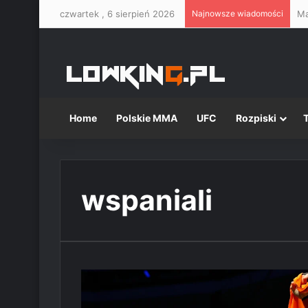
czwartek , 6 sierpień 2026
Najnowsze wiadomości
Home
Polskie MMA
UFC
Rozpiski
wspaniali