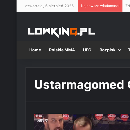
czwartek , 6 sierpień 2026
Najnowsze wiadomości
Home
Polskie MMA
UFC
Rozpiski
Ustarmagomed 