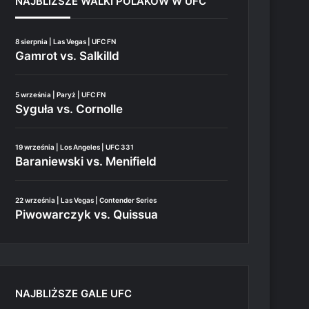
NAJBLIŻSZE WALKI POLAKÓW W UFC
8 sierpnia | Las Vegas | UFC FN
Gamrot vs. Salkilld
5 września | Paryż | UFC FN
Syguła vs. Cornolle
19 września | Los Angeles | UFC 331
Baraniewski vs. Menifield
22 września | Las Vegas | Contender Series
Piwowarczyk vs. Quissua
NAJBLIŻSZE GALE UFC