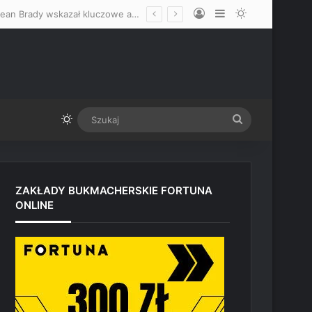
Log In
Sidebar
Switch skin
Zdecydowanie faworyzuje Mateusza Gamrota, nie wyklucza skończenia! Sean Brady wskazał kluczowe atuty Polaka przed starciem z Quillanem Salkilldem
Switch skin
Szukaj
ZAKŁADY BUKMACHERSKIE FORTUNA
ONLINE