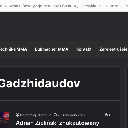
Technika MMA
Bukmacher MMA
Kontakt
Zarejestruj się
Gadzhidaudov
Bartłomiej Stachura
25 listopada 2017
0
Adrian Zieliński znokautowany