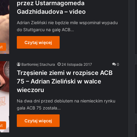
przez Ustarmagomeda
Gadzhidaudova – video
Adrian Zieliński nie będzie mile wspominał wypadu
do Stuttgarcu na galę ACB…
Czytaj więcej
ut
Bartłomiej Stachura
24 listopada 2017
0
Trzęsienie ziemi w rozpisce ACB
75 – Adrian Zieliński w walce
wieczoru
Na dwa dni przed debiutem na niemieckim rynku
gala ACB 75 została…
Czytaj więcej
ut