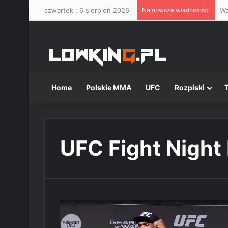
czwartek , 6 sierpień 2026
Najnowsze wiadomości
Home
Polskie MMA
UFC
Rozpiski
UFC Fight Night