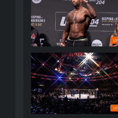
UF
UF