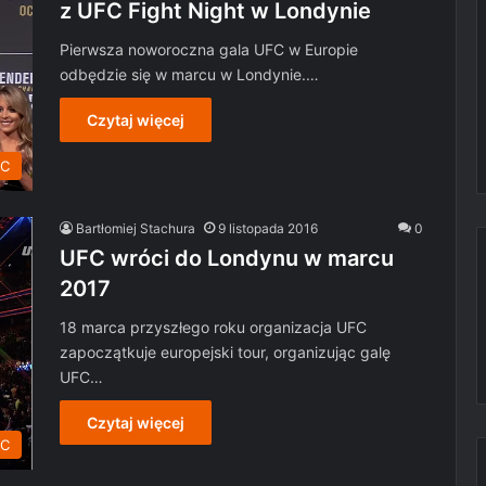
z UFC Fight Night w Londynie
Pierwsza noworoczna gala UFC w Europie
odbędzie się w marcu w Londynie.…
Czytaj więcej
C
Bartłomiej Stachura
9 listopada 2016
0
UFC wróci do Londynu w marcu
2017
18 marca przyszłego roku organizacja UFC
zapoczątkuje europejski tour, organizując galę
UFC…
Czytaj więcej
C