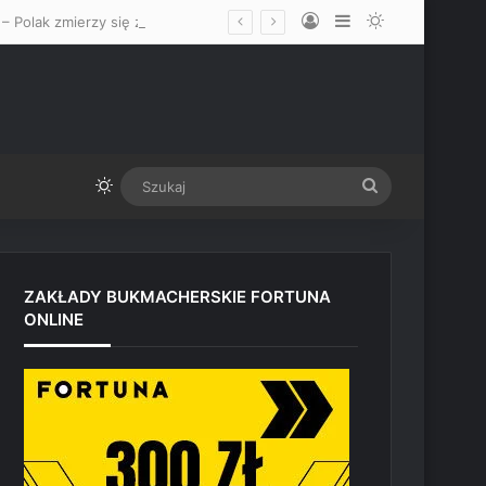
Log In
Sidebar
Switch skin
Walka Iwo Baraniewskiego na UFC 331 w Los Angeles oficjalnie ogłoszona – Polak zmierzy się z Alonzo Menifieldem
Switch skin
Szukaj
ZAKŁADY BUKMACHERSKIE FORTUNA
ONLINE