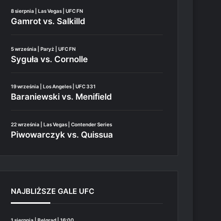
8 sierpnia | Las Vegas | UFC FN
Gamrot vs. Salkilld
5 września | Paryż | UFC FN
Syguła vs. Cornolle
19 września | Los Angeles | UFC 331
Baraniewski vs. Menifield
22 września | Las Vegas | Contender Series
Piwowarczyk vs. Quissua
NAJBLIŻSZE GALE UFC
1 sierpnia | Belgrad | 16:00