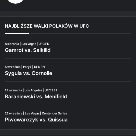
NAJBLIŻSZE WALKI POLAKÓW W UFC
8 sierpnia | Las Vegas | UFC FN
Gamrot vs. Salkilld
5 września | Paryż | UFC FN
Syguła vs. Cornolle
19 września | Los Angeles | UFC 331
Baraniewski vs. Menifield
22 września | Las Vegas | Contender Series
Piwowarczyk vs. Quissua