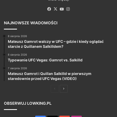
Facebook
X
YouTube
Instagram
NAJNOWSZE WIADOMOŚCI
8 sierpnia 2026
Mateusz Gamrot walczy w UFC – gdzie i kiedy oglądać
starcie z Quillanem Salkilldem?
8 sierpnia 2026
Typowanie UFC Vegas: Gamrot vs. Salkilld
7 sierpnia 2026
Mateusz Gamrot i Quillan Salkilld w pierwszym
staredownie przed UFC Vegas (VIDEO)
Poprzednia
Następna
strona
strona
OBSERWUJ LOWKING.PL