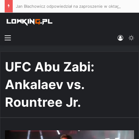
Jan Błachowicz odpowiedział na zaproszenie w oktagonowe tany ze strony Roberta Whittakera
Menu
Log In
Sw
UFC Abu Zabi:
Ankalaev vs.
Rountree Jr.