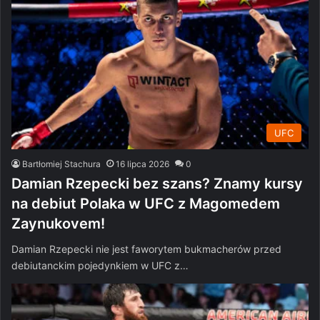
UFC
Bartłomiej Stachura
16 lipca 2026
0
Damian Rzepecki bez szans? Znamy kursy
na debiut Polaka w UFC z Magomedem
Zaynukovem!
Damian Rzepecki nie jest faworytem bukmacherów przed
debiutanckim pojedynkiem w UFC z…