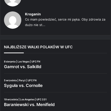
Kroganin
Co mam powiedzieć, serce mi pęka. Oby zdrowia za
dużo nie st...
NAJBLIŻSZE WALKI POLAKÓW W UFC
8 sierpnia | Las Vegas | UFC FN
Gamrot vs. Salkilld
5 września | Paryż | UFC FN
Syguła vs. Cornolle
19 września | Los Angeles | UFC 331
Baraniewski vs. Menifield