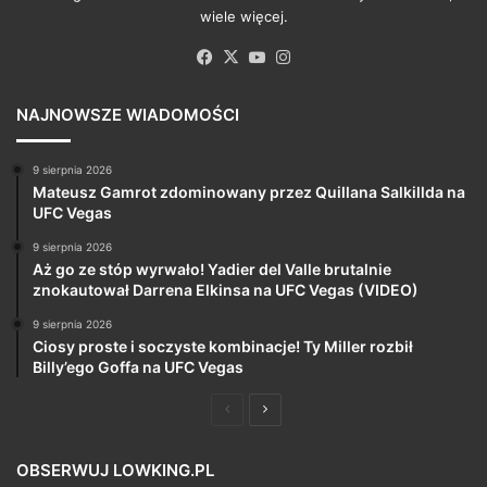
wiele więcej.
Facebook
X
YouTube
Instagram
NAJNOWSZE WIADOMOŚCI
9 sierpnia 2026
Mateusz Gamrot zdominowany przez Quillana Salkillda na
UFC Vegas
9 sierpnia 2026
Aż go ze stóp wyrwało! Yadier del Valle brutalnie
znokautował Darrena Elkinsa na UFC Vegas (VIDEO)
9 sierpnia 2026
Ciosy proste i soczyste kombinacje! Ty Miller rozbił
Billy’ego Goffa na UFC Vegas
Poprzednia
Następna
strona
strona
OBSERWUJ LOWKING.PL