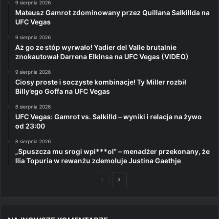
9 sierpnia 2026
Mateusz Gamrot zdominowany przez Quillana Salkillda na
UFC Vegas
9 sierpnia 2026
Aż go ze stóp wyrwało! Yadier del Valle brutalnie
znokautował Darrena Elkinsa na UFC Vegas (VIDEO)
9 sierpnia 2026
Ciosy proste i soczyste kombinacje! Ty Miller rozbił
Billy’ego Goffa na UFC Vegas
8 sierpnia 2026
UFC Vegas: Gamrot vs. Salkilld – wyniki i relacja na żywo
od 23:00
8 sierpnia 2026
„Spuszcza mu srogi wpi***ol” – menadżer przekonany, że
Ilia Topuria w rewanżu zdemoluje Justina Gaethje
Poprzednia
Następna
strona
strona