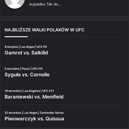
wypadku.Tak do...
NAJBLIŻSZE WALKI POLAKÓW W UFC
8 sierpnia | Las Vegas | UFC FN
Gamrot vs. Salkilld
5 września | Paryż | UFC FN
Syguła vs. Cornolle
19 września | Los Angeles | UFC 331
Baraniewski vs. Menifield
22 września | Las Vegas | Contender Series
Piwowarczyk vs. Quissua