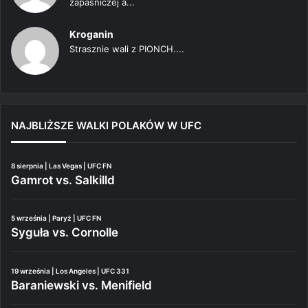
zapaśniczej a...
Kroganin
Strasznie wali z PIONCH....
NAJBLIŻSZE WALKI POLAKÓW W UFC
8 sierpnia | Las Vegas | UFC FN
Gamrot vs. Salkilld
5 września | Paryż | UFC FN
Syguła vs. Cornolle
19 września | Los Angeles | UFC 331
Baraniewski vs. Menifield