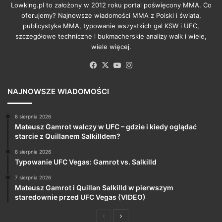
Lowking.pl to założony w 2012 roku portal poświęcony MMA. Co
oferujemy? Najnowsze wiadomości MMA z Polski i świata,
publicystyka MMA, typowanie wszystkich gal KSW i UFC,
szczegółowe techniczne i bukmacherskie analizy walk i wiele,
wiele więcej.
Facebook
X
YouTube
Instagram
NAJNOWSZE WIADOMOŚCI
8 sierpnia 2026
Mateusz Gamrot walczy w UFC – gdzie i kiedy oglądać
starcie z Quillanem Salkilldem?
8 sierpnia 2026
Typowanie UFC Vegas: Gamrot vs. Salkilld
7 sierpnia 2026
Mateusz Gamrot i Quillan Salkilld w pierwszym
staredownie przed UFC Vegas (VIDEO)
Poprzednia
Następna