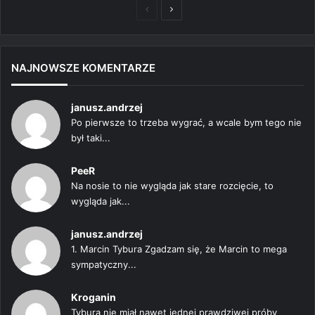
Poprzednia
Następna
strona
strona
NAJNOWSZE KOMENTARZE
janusz.andrzej
Po pierwsze to trzeba wygrać, a wcale bym tego nie
był taki...
PeeR
Na nosie to nie wygląda jak stare rozcięcie, to
wygląda jak...
janusz.andrzej
1. Marcin Tybura Zgadzam się, że Marcin to mega
sympatyczny...
Kroganin
Tybura nie miał nawet jednej prawdziwej próby