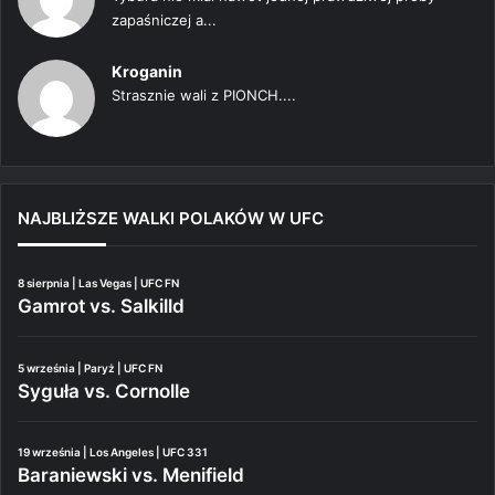
zapaśniczej a...
Kroganin
Strasznie wali z PIONCH....
NAJBLIŻSZE WALKI POLAKÓW W UFC
8 sierpnia | Las Vegas | UFC FN
Gamrot vs. Salkilld
5 września | Paryż | UFC FN
Syguła vs. Cornolle
19 września | Los Angeles | UFC 331
Baraniewski vs. Menifield