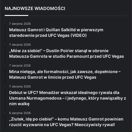
NAJNOWSZE WIADOMOŚCI
7 sierpnia 2026
Mateusz Gamrot i Quillan Salkilld w pierwszym
staredownie przed UFC Vegas (VIDEO)
7 sierpnia 2026
„Mów za siebie!” – Dustin Poirier stanął w obronie
Mateusza Gamrota w studio Paramount przed UFC Vegas
7 sierpnia 2026
Mina nietęga, ale formalności, jak zawsze, dopełnione –
Mateusz Gamrot w limicie przed UFC Vegas
7 sierpnia 2026
Debiut w UFC? Menadżer wskazał idealnego rywala dla
Usmana Nurmagomedova – i jedynego, który nawiązałby z
nim walkę
6 sierpnia 2026
„Ziutek, idę po ciebie!” – komu Mateusz Gamrot powinien
rzucić wyzwanie na UFC Vegas? Nieoczywisty rywal!