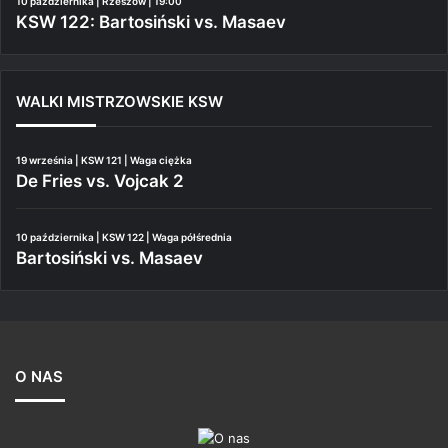
10 października | Rzeszów | 19:00
KSW 122: Bartosiński vs. Masaev
WALKI MISTRZOWSKIE KSW
19 września | KSW 121 | Waga ciężka
De Fries vs. Vojcak 2
10 października | KSW 122 | Waga półśrednia
Bartosiński vs. Masaev
O NAS