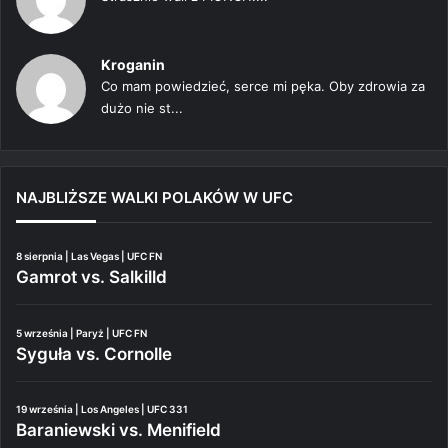
Kroganin
Co mam powiedzieć, serce mi pęka. Oby zdrowia za
dużo nie st...
NAJBLIŻSZE WALKI POLAKÓW W UFC
8 sierpnia | Las Vegas | UFC FN
Gamrot vs. Salkilld
5 września | Paryż | UFC FN
Syguła vs. Cornolle
19 września | Los Angeles | UFC 331
Baraniewski vs. Menifield