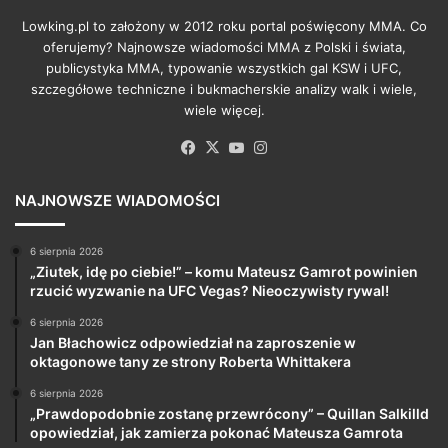
Lowking.pl to założony w 2012 roku portal poświęcony MMA. Co
oferujemy? Najnowsze wiadomości MMA z Polski i świata,
publicystyka MMA, typowanie wszystkich gal KSW i UFC,
szczegółowe techniczne i bukmacherskie analizy walk i wiele,
wiele więcej.
Facebook
X
YouTube
Instagram
NAJNOWSZE WIADOMOŚCI
6 sierpnia 2026
„Ziutek, idę po ciebie!” – komu Mateusz Gamrot powinien
rzucić wyzwanie na UFC Vegas? Nieoczywisty rywal!
6 sierpnia 2026
Jan Błachowicz odpowiedział na zaproszenie w
oktagonowe tany ze strony Roberta Whittakera
6 sierpnia 2026
„Prawdopodobnie zostanę przewrócony” – Quillan Salkilld
opowiedział, jak zamierza pokonać Mateusza Gamrota