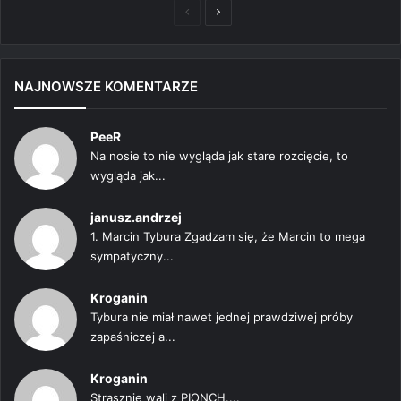
Poprzednia
Następna
strona
strona
NAJNOWSZE KOMENTARZE
PeeR
Na nosie to nie wygląda jak stare rozcięcie, to
wygląda jak...
janusz.andrzej
1. Marcin Tybura Zgadzam się, że Marcin to mega
sympatyczny...
Kroganin
Tybura nie miał nawet jednej prawdziwej próby
zapaśniczej a...
Kroganin
Strasznie wali z PIONCH....