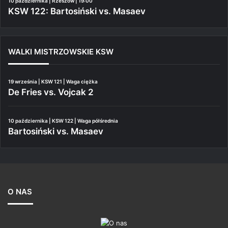
10 października | Rzeszów | 19:00
KSW 122: Bartosiński vs. Masaev
WALKI MISTRZOWSKIE KSW
19 września | KSW 121 | Waga ciężka
De Fries vs. Vojcak 2
10 października | KSW 122 | Waga półśrednia
Bartosiński vs. Masaev
O NAS