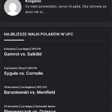
Kroganin
Co mam powiedzieć, serce mi pęka. Oby zdrowia za
dużo nie st...
NAJBLIŻSZE WALKI POLAKÓW W UFC
8 sierpnia | Las Vegas | UFC FN
Gamrot vs. Salkilld
5 września | Paryż | UFC FN
Syguła vs. Cornolle
19 września | Los Angeles | UFC 331
Baraniewski vs. Menifield
22 września | Las Vegas | Contender Series
Piwowarczyk vs. Quissua