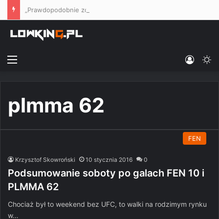
„Prawdopodobnie zostanę przewrócony” – Quillan Salkilld opowiedział, jak zamierza pokonać Mateusza Gamrota
Menu
Log In
Sw
plmma 62
FEN
Krzysztof Skowroński
10 stycznia 2016
0
Podsumowanie soboty po galach FEN 10 i
PLMMA 62
Chociaż był to weekend bez UFC, to walki na rodzimym rynku
w…