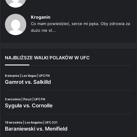
Kroganin
Co mam powiedzieć, serce mi pęka. Oby zdrowia za
dużo nie st...
NAJBLIŻSZE WALKI POLAKÓW W UFC
8 sierpnia | Las Vegas | UFC FN
Gamrot vs. Salkilld
5 września | Paryż | UFC FN
Syguła vs. Cornolle
19 września | Los Angeles | UFC 331
Baraniewski vs. Menifield