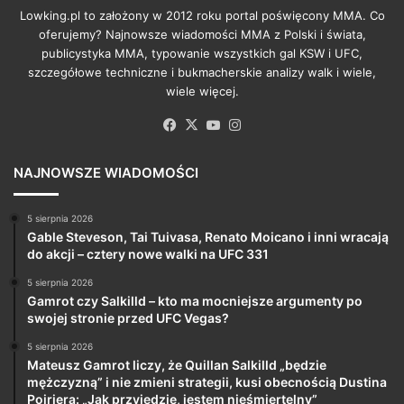
Lowking.pl to założony w 2012 roku portal poświęcony MMA. Co
oferujemy? Najnowsze wiadomości MMA z Polski i świata,
publicystyka MMA, typowanie wszystkich gal KSW i UFC,
szczegółowe techniczne i bukmacherskie analizy walk i wiele,
wiele więcej.
Facebook
X
YouTube
Instagram
NAJNOWSZE WIADOMOŚCI
5 sierpnia 2026
Gable Steveson, Tai Tuivasa, Renato Moicano i inni wracają
do akcji – cztery nowe walki na UFC 331
5 sierpnia 2026
Gamrot czy Salkilld – kto ma mocniejsze argumenty po
swojej stronie przed UFC Vegas?
5 sierpnia 2026
Mateusz Gamrot liczy, że Quillan Salkilld „będzie
mężczyzną” i nie zmieni strategii, kusi obecnością Dustina
Poiriera: „Jak przyjedzie, jestem nieśmiertelny”