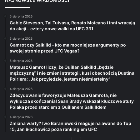
NAJNOWSZE WIADOMOŚCI
5 sierpnia 2026
Gable Steveson, Tai Tuivasa, Renato Moicano i inni wracają
do akcji – cztery nowe walki na UFC 331
5 sierpnia 2026
Gamrot czy Salkilld – kto ma mocniejsze argumenty po
swojej stronie przed UFC Vegas?
5 sierpnia 2026
Mateusz Gamrot liczy, że Quillan Salkilld „będzie
mężczyzną” i nie zmieni strategii, kusi obecnością Dustina
Poiriera: „Jak przyjedzie, jestem nieśmiertelny”
4 sierpnia 2026
Zdecydowanie faworyzuje Mateusza Gamrota, nie
wyklucza skończenia! Sean Brady wskazał kluczowe atuty
Polaka przed starciem z Quillanem Salkilldem
4 sierpnia 2026
Zmiana warty? Iwo Baraniewski reaguje na awans do Top
15, Jan Błachowicz poza rankingiem UFC