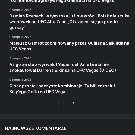
rozmontował agresywnego Gamrota na UFC Vegas
9 sierpnia 2026
Damian Rzepecki w tym roku już nie wróci, Polak nie szuka
wymówek po UFC Abu Zabi: „Okazałem się po prostu
gorszy”
9 sierpnia 2026
Mateusz Gamrot zdominowany przez Quillana Salkillda na
UFC Vegas
9 sierpnia 2026
Aż go ze stóp wyrwało! Yadier del Valle brutalnie
znokautował Darrena Elkinsa na UFC Vegas (VIDEO)
9 sierpnia 2026
Ciosy proste i soczyste kombinacje! Ty Miller rozbił
Billy’ego Goffa na UFC Vegas
Poprzednia
Następna
strona
strona
NAJNOWSZE KOMENTARZE