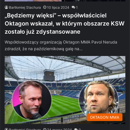
Bartłomiej Stachura
10 lipca 2024
1
„Będziemy więksi” – współwłaściciel
Oktagon wskazał, w którym obszarze KSW
zostało już zdystansowane
Współdowodzący organizacją Oktagon MMA Pavol Neruda
zdradził, że na październikową galę na…
OKTAGON MMA
Bartłomiej Stachura
24 marca 2024
0