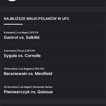
NAJBLIŻSZE WALKI POLAKÓW W UFC
8 sierpnia | Las Vegas | UFC FN
Gamrot vs. Salkilld
5 września | Paryż | UFC FN
Syguła vs. Cornolle
19 września | Los Angeles | UFC 331
Baraniewski vs. Menifield
22 września | Las Vegas | Contender Series
Piwowarczyk vs. Quissua