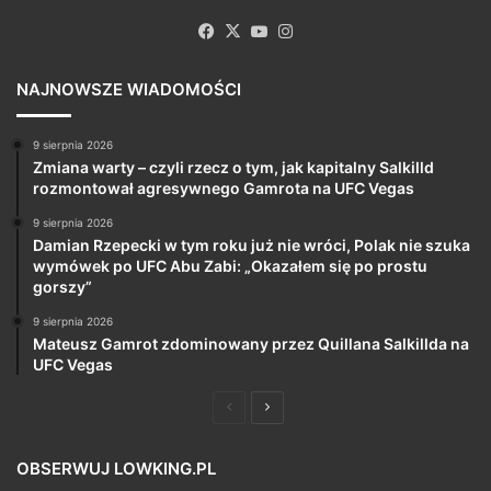
Facebook
X
YouTube
Instagram
NAJNOWSZE WIADOMOŚCI
9 sierpnia 2026
Zmiana warty – czyli rzecz o tym, jak kapitalny Salkilld
rozmontował agresywnego Gamrota na UFC Vegas
9 sierpnia 2026
Damian Rzepecki w tym roku już nie wróci, Polak nie szuka
wymówek po UFC Abu Zabi: „Okazałem się po prostu
gorszy”
9 sierpnia 2026
Mateusz Gamrot zdominowany przez Quillana Salkillda na
UFC Vegas
Poprzednia
Następna
strona
strona
OBSERWUJ LOWKING.PL