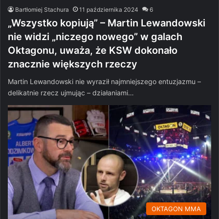
Bartłomiej Stachura
11 października 2024
6
„Wszystko kopiują” – Martin Lewandowski
nie widzi „niczego nowego” w galach
Oktagonu, uważa, że KSW dokonało
znacznie większych rzeczy
Martin Lewandowski nie wyraził najmniejszego entuzjazmu –
delikatnie rzecz ujmując – działaniami…
OKTAGON MMA