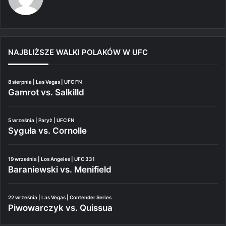
NAJBLIŻSZE WALKI POLAKÓW W UFC
8 sierpnia | Las Vegas | UFC FN
Gamrot vs. Salkilld
5 września | Paryż | UFC FN
Syguła vs. Cornolle
19 września | Los Angeles | UFC 331
Baraniewski vs. Menifield
22 września | Las Vegas | Contender Series
Piwowarczyk vs. Quissua