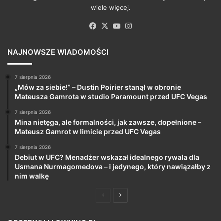
wiele więcej.
Facebook
X
YouTube
Instagram
NAJNOWSZE WIADOMOŚCI
7 sierpnia 2026
„Mów za siebie!” – Dustin Poirier stanął w obronie
Mateusza Gamrota w studio Paramount przed UFC Vegas
7 sierpnia 2026
Mina nietęga, ale formalności, jak zawsze, dopełnione –
Mateusz Gamrot w limicie przed UFC Vegas
7 sierpnia 2026
Debiut w UFC? Menadżer wskazał idealnego rywala dla
Usmana Nurmagomedova – i jedynego, który nawiązałby z
nim walkę
Poprzednia
Następna
strona
strona