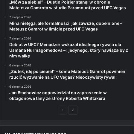
„Mów za siebie!” – Dustin Poirier stanął w obronie
Mateusza Gamrota w studio Paramount przed UFC Vegas
7 sierpnia 2026
Mina nietęga, ale formalności, jak zawsze, dopełnione –
Mateusz Gamrot w limicie przed UFC Vegas
7 sierpnia 2026
Debiut w UFC? Menadżer wskazał idealnego rywala dla
Usmana Nurmagomedova – i jedynego, który nawiązałby z
nim walkę
6 sierpnia 2026
„Ziutek, idę po ciebie!” – komu Mateusz Gamrot powinien
rzucić wyzwanie na UFC Vegas? Nieoczywisty rywal!
6 sierpnia 2026
Jan Błachowicz odpowiedział na zaproszenie w
oktagonowe tany ze strony Roberta Whittakera
Poprzednia
Następna
strona
strona