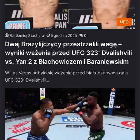
UFC
Bartłomiej Stachura
5 grudnia 2025
0
Dwaj Brazylijczycy przestrzelili wagę –
wyniki ważenia przed UFC 323: Dvalishvili
vs. Yan 2 z Błachowiczem i Baraniewskim
W Las Vegas odbyło się ważenie przed biało-czerwoną galą
UFC 323: Dvalishvili…