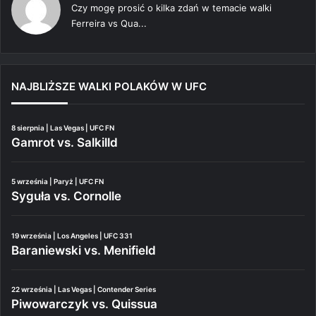
Czy mogę prosić o kilka zdań w temacie walki
Ferreira vs Qua...
NAJBLIŻSZE WALKI POLAKÓW W UFC
8 sierpnia | Las Vegas | UFC FN
Gamrot vs. Salkilld
5 września | Paryż | UFC FN
Syguła vs. Cornolle
19 września | Los Angeles | UFC 331
Baraniewski vs. Menifield
22 września | Las Vegas | Contender Series
Piwowarczyk vs. Quissua