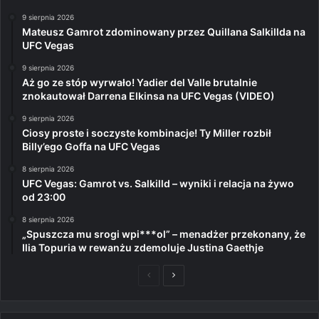
9 sierpnia 2026
Mateusz Gamrot zdominowany przez Quillana Salkillda na
UFC Vegas
9 sierpnia 2026
Aż go ze stóp wyrwało! Yadier del Valle brutalnie
znokautował Darrena Elkinsa na UFC Vegas (VIDEO)
9 sierpnia 2026
Ciosy proste i soczyste kombinacje! Ty Miller rozbił
Billy’ego Goffa na UFC Vegas
8 sierpnia 2026
UFC Vegas: Gamrot vs. Salkilld – wyniki i relacja na żywo
od 23:00
8 sierpnia 2026
„Spuszcza mu srogi wpi***ol” – menadżer przekonany, że
Ilia Topuria w rewanżu zdemoluje Justina Gaethje
Poprzednia
Następna
strona
strona