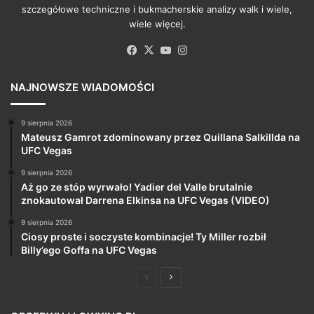
szczegółowe techniczne i bukmacherskie analizy walk i wiele,
wiele więcej.
Facebook
X
YouTube
Instagram
NAJNOWSZE WIADOMOŚCI
9 sierpnia 2026
Mateusz Gamrot zdominowany przez Quillana Salkillda na
UFC Vegas
9 sierpnia 2026
Aż go ze stóp wyrwało! Yadier del Valle brutalnie
znokautował Darrena Elkinsa na UFC Vegas (VIDEO)
9 sierpnia 2026
Ciosy proste i soczyste kombinacje! Ty Miller rozbił
Billy’ego Goffa na UFC Vegas
Poprzednia
Następna
strona
strona