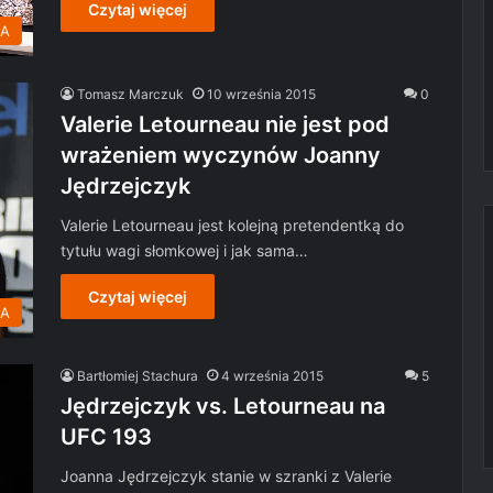
Czytaj więcej
MA
Tomasz Marczuk
10 września 2015
0
Valerie Letourneau nie jest pod
wrażeniem wyczynów Joanny
Jędrzejczyk
Valerie Letourneau jest kolejną pretendentką do
tytułu wagi słomkowej i jak sama…
Czytaj więcej
MA
Bartłomiej Stachura
4 września 2015
5
Jędrzejczyk vs. Letourneau na
UFC 193
Joanna Jędrzejczyk stanie w szranki z Valerie