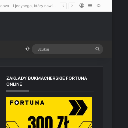
Log In
Sidebar
Switch skin
Debiut w UFC? Menadżer wskazał idealnego rywala dla Usmana Nurmagomedova – i jedynego, który nawiązałby z nim walkę
Switch skin
Szukaj
ZAKŁADY BUKMACHERSKIE FORTUNA
ONLINE