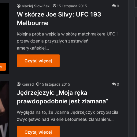
Maciej Słowiński
15 listopada 2015
0
W skórze Joe Silvy: UFC 193
Melbourne
Kolejna próba wejścia w skórę matchmakera UFC i
przewidzenia przyszłych zestawień
amerykańskiej…
Czytaj więcej
er
Konrad
15 listopada 2015
0
Jędrzejczyk: „Moja ręka
prawdopodobnie jest złamana”
Wygląda na to, że Joanna Jędrzejczyk przypłaciła
zwycięstwo nad Valerie Letourneau złamaniem…
Czytaj więcej