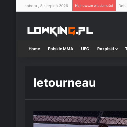
sobota , 8 sierpień 2026
Najnowsze wiadomości
Home
Polskie MMA
UFC
Rozpiski
letourneau