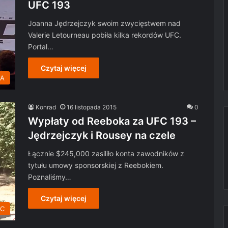
UFC 193
Joanna Jędrzejczyk swoim zwycięstwem nad
Valerie Letourneau pobiła kilka rekordów UFC.
Portal…
Czytaj więcej
MA
Konrad
16 listopada 2015
0
Wypłaty od Reeboka za UFC 193 –
Jędrzejczyk i Rousey na czele
Łącznie $245,000 zasiliło konta zawodników z
tytułu umowy sponsorskiej z Reebokiem.
Poznaliśmy…
Czytaj więcej
FC