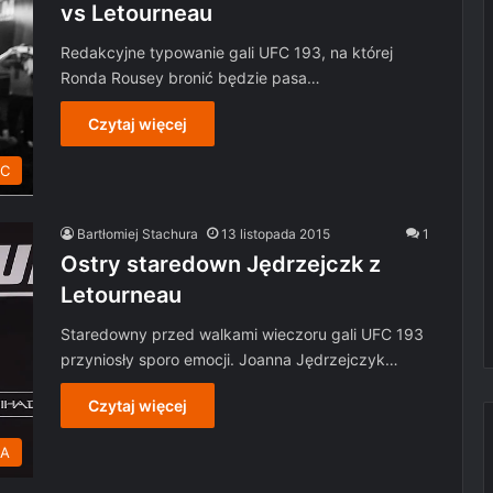
vs Letourneau
Redakcyjne typowanie gali UFC 193, na której
Ronda Rousey bronić będzie pasa…
Czytaj więcej
C
Bartłomiej Stachura
13 listopada 2015
1
Ostry staredown Jędrzejczk z
Letourneau
Staredowny przed walkami wieczoru gali UFC 193
przyniosły sporo emocji. Joanna Jędrzejczyk…
Czytaj więcej
MA