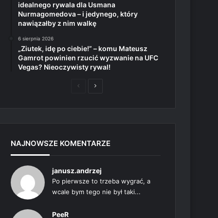
idealnego rywala dla Usmana
Nurmagomedova – i jedynego, który
nawiązałby z nim walkę
6 sierpnia 2026
„Ziutek, idę po ciebie!” – komu Mateusz
Gamrot powinien rzucić wyzwanie na UFC
Vegas? Nieoczywisty rywal!
Poprzednia
Następna
strona
strona
NAJNOWSZE KOMENTARZE
janusz.andrzej
Po pierwsze to trzeba wygrać, a
wcale bym tego nie był taki...
PeeR