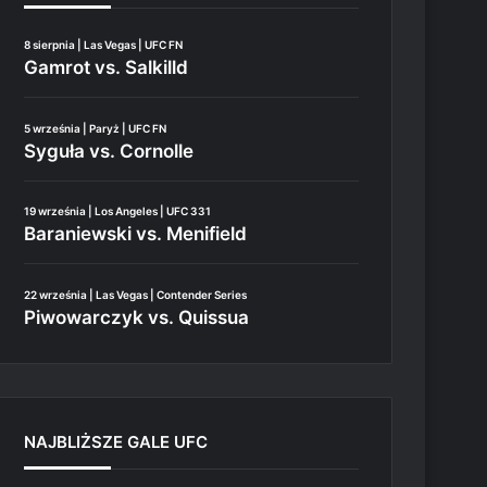
8 sierpnia | Las Vegas | UFC FN
Gamrot vs. Salkilld
5 września | Paryż | UFC FN
Syguła vs. Cornolle
19 września | Los Angeles | UFC 331
Baraniewski vs. Menifield
22 września | Las Vegas | Contender Series
Piwowarczyk vs. Quissua
NAJBLIŻSZE GALE UFC