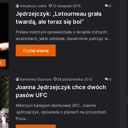
Arkadiusz Laska
12 listopada 2015
0
Jędrzejczyk: „Letourneau grała
twardą, ale teraz się boi”
Polska mistrzyni opowiedziała o skrajnie różnych
wrażeniach, jakie odniosła, dwukrotnie patrząc w…
Czytaj więcej
C
Bartłomiej Stachura
28 października 2015
0
Joanna Jędrzejczyk chce dwóch
pasów UFC
Mistrzyni kategorii słomkowej UFC, Joanna
Jędrzejczyk, opowiada o planach na przyszłość.
Poza…