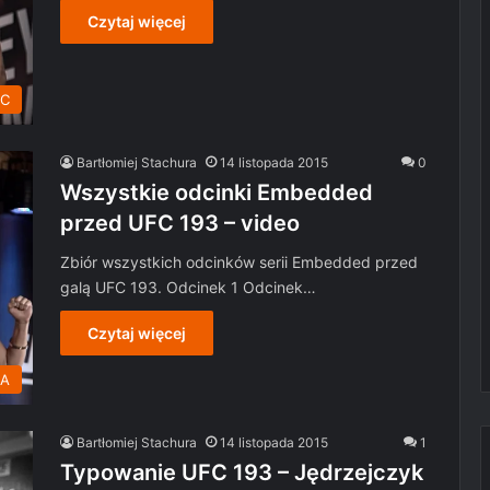
Czytaj więcej
C
Bartłomiej Stachura
14 listopada 2015
0
Wszystkie odcinki Embedded
przed UFC 193 – video
Zbiór wszystkich odcinków serii Embedded przed
galą UFC 193. Odcinek 1 Odcinek…
Czytaj więcej
MA
Bartłomiej Stachura
14 listopada 2015
1
Typowanie UFC 193 – Jędrzejczyk