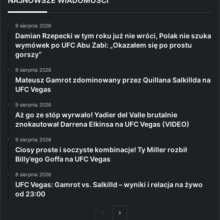
NAJNOWSZE WIADOMOŚCI
9 sierpnia 2026
Damian Rzepecki w tym roku już nie wróci, Polak nie szuka
wymówek po UFC Abu Zabi: „Okazałem się po prostu
gorszy”
9 sierpnia 2026
Mateusz Gamrot zdominowany przez Quillana Salkillda na
UFC Vegas
9 sierpnia 2026
Aż go ze stóp wyrwało! Yadier del Valle brutalnie
znokautował Darrena Elkinsa na UFC Vegas (VIDEO)
9 sierpnia 2026
Ciosy proste i soczyste kombinacje! Ty Miller rozbił
Billy’ego Goffa na UFC Vegas
8 sierpnia 2026
UFC Vegas: Gamrot vs. Salkilld – wyniki i relacja na żywo
od 23:00
Poprzednia
Następna