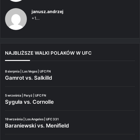
janusz.andrzej
+1...
NAJBLIŻSZE WALKI POLAKÓW W UFC
8 sierpnia | Las Vegas | UFC FN
Gamrot vs. Salkilld
5 września | Paryż | UFC FN
Syguła vs. Cornolle
19 września | Los Angeles | UFC 331
Baraniewski vs. Menifield