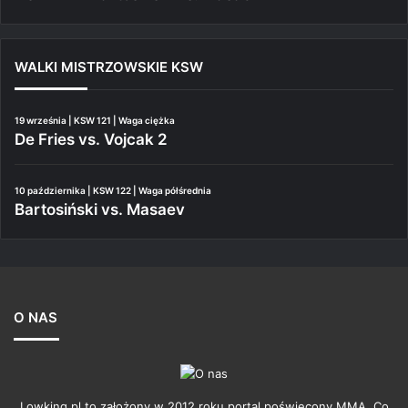
WALKI MISTRZOWSKIE KSW
19 września | KSW 121 | Waga ciężka
De Fries vs. Vojcak 2
10 października | KSW 122 | Waga półśrednia
Bartosiński vs. Masaev
O NAS
Lowking.pl to założony w 2012 roku portal poświęcony MMA. Co