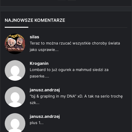
strona
strona
NAJNOWSZE KOMENTARZE
silas
Teraz to można rzucać wszystkie choroby świata
jako usprawie...
Kroganin
Lombard to już ogurek a mahmud siedzi za
paserke....
janusz.andrzej
"bjj & grapling in my DNA" xD. A tak na serio trochę
szk...
janusz.andrzej
plus 1...