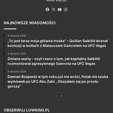
wiele więcej.
Facebook
X
YouTube
Instagram
NAJNOWSZE WIADOMOŚCI
9 sierpnia 2026
„To jest teraz moja główna troska” – Quillan Salkilld doznał
kontuzji w kotłach z Mateuszem Gamrotem na UFC Vegas
9 sierpnia 2026
Zmiana warty – czyli rzecz o tym, jak kapitalny Salkilld
rozmontował agresywnego Gamrota na UFC Vegas
9 sierpnia 2026
Damian Rzepecki w tym roku już nie wróci, Polak nie szuka
wymówek po UFC Abu Zabi: „Okazałem się po prostu
gorszy”
Poprzednia
Następna
strona
strona
OBSERWUJ LOWKING.PL