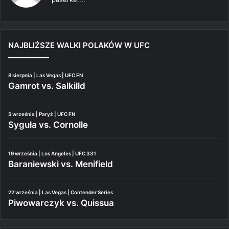
NAJBLIŻSZE WALKI POLAKÓW W UFC
8 sierpnia | Las Vegas | UFC FN
Gamrot vs. Salkilld
5 września | Paryż | UFC FN
Syguła vs. Cornolle
19 września | Los Angeles | UFC 331
Baraniewski vs. Menifield
22 września | Las Vegas | Contender Series
Piwowarczyk vs. Quissua