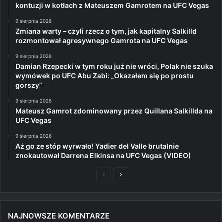
kontuzji w kotłach z Mateuszem Gamrotem na UFC Vegas
9 sierpnia 2026
Zmiana warty – czyli rzecz o tym, jak kapitalny Salkilld
rozmontował agresywnego Gamrota na UFC Vegas
9 sierpnia 2026
Damian Rzepecki w tym roku już nie wróci, Polak nie szuka
wymówek po UFC Abu Zabi: „Okazałem się po prostu
gorszy”
9 sierpnia 2026
Mateusz Gamrot zdominowany przez Quillana Salkillda na
UFC Vegas
9 sierpnia 2026
Aż go ze stóp wyrwało! Yadier del Valle brutalnie
znokautował Darrena Elkinsa na UFC Vegas (VIDEO)
Poprzednia
Następna
strona
strona
NAJNOWSZE KOMENTARZE