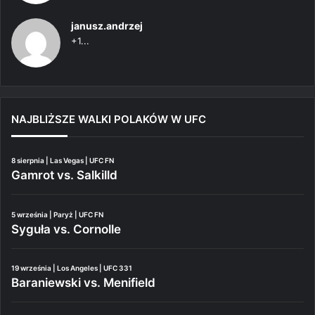
janusz.andrzej
+1...
NAJBLIŻSZE WALKI POLAKÓW W UFC
8 sierpnia | Las Vegas | UFC FN
Gamrot vs. Salkilld
5 września | Paryż | UFC FN
Syguła vs. Cornolle
19 września | Los Angeles | UFC 331
Baraniewski vs. Menifield