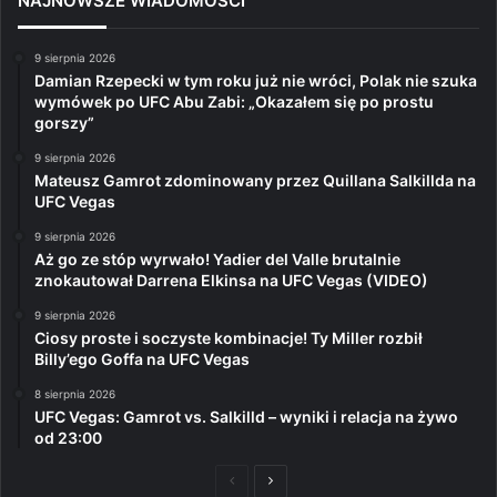
NAJNOWSZE WIADOMOŚCI
9 sierpnia 2026
Damian Rzepecki w tym roku już nie wróci, Polak nie szuka
wymówek po UFC Abu Zabi: „Okazałem się po prostu
gorszy”
9 sierpnia 2026
Mateusz Gamrot zdominowany przez Quillana Salkillda na
UFC Vegas
9 sierpnia 2026
Aż go ze stóp wyrwało! Yadier del Valle brutalnie
znokautował Darrena Elkinsa na UFC Vegas (VIDEO)
9 sierpnia 2026
Ciosy proste i soczyste kombinacje! Ty Miller rozbił
Billy’ego Goffa na UFC Vegas
8 sierpnia 2026
UFC Vegas: Gamrot vs. Salkilld – wyniki i relacja na żywo
od 23:00
Poprzednia
Następna