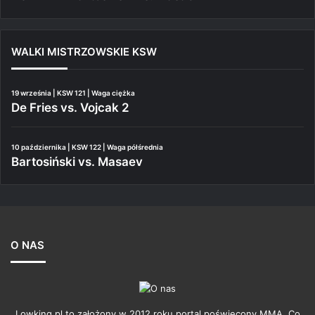
WALKI MISTRZOWSKIE KSW
19 września | KSW 121 | Waga ciężka
De Fries vs. Vojcak 2
10 października | KSW 122 | Waga półśrednia
Bartosiński vs. Masaev
O NAS
Lowking.pl to założony w 2012 roku portal poświęcony MMA. Co