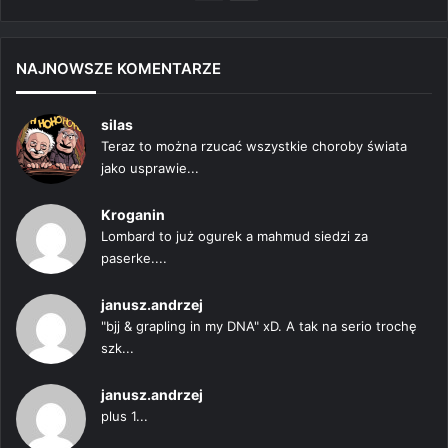
strona
strona
NAJNOWSZE KOMENTARZE
silas
Teraz to można rzucać wszystkie choroby świata
jako usprawie...
Kroganin
Lombard to już ogurek a mahmud siedzi za
paserke....
janusz.andrzej
"bjj & grapling in my DNA" xD. A tak na serio trochę
szk...
janusz.andrzej
plus 1...