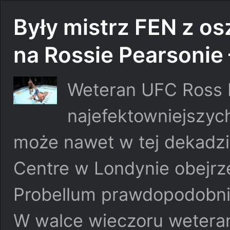
Były mistrz FEN z o
na Rossie Pearsonie
Weteran UFC Ross P
najefektowniejszyc
może nawet w tej dekadzi
Centre w Londynie obejrz
Probellum prawdopodobnie
W walce wieczoru wetera