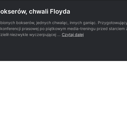
okserów, chwali Floyda
ubionych bokserów, jednych chwaląc, innych ganiąc. Przygotowujący
s konferencji prasowej po piątkowym media-treningu przed starcie
Conor
dzielił niezwykle wyczerpującej …
Czytaj dalej
McGregor
wskazuje
ulubionych
bokserów,
chwali
Floyda