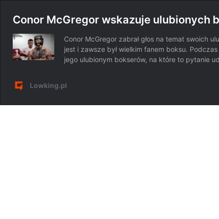
Conor McGregor wskazuje ulubionych b
Conor McGregor zabrał głos na temat swoich ul
jest i zawsze był wielkim fanem boksu. Podcza
jego ulubionym bokserów, na które to pytanie u
Lowking.pl