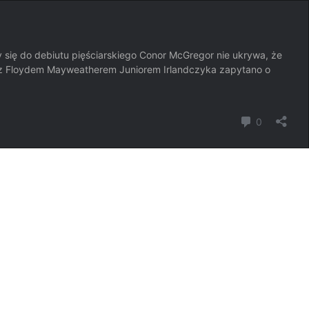
 się do debiutu pięściarskiego Conor McGregor nie ukrywa, że
m z Floydem Mayweatherem Juniorem Irlandczyka zapytano o
komentar
0